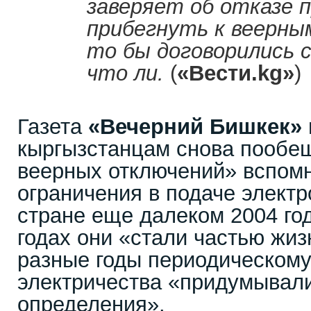
заверяет об отказе 
прибегнуть к веерны
то бы договорились 
что ли.
(
«Вести.kg»
)
Газета
«Вечерний Бишкек»
кыргызстанцам снова пообе
веерных отключений» вспомн
ограничения в подаче электр
стране еще далеком 2004 год
годах они «стали частью жиз
разные годы периодическом
электричества «придумывал
определения».