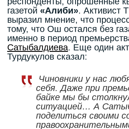
респонденты, опрошенные к
газетой
«Алиби»
. Активист 
выразил мнение, что процесс
тому, что Ош остался без га
именно в период премьерст
Сатыбалдиева
. Еще один ак
Турдукулов сказал:
Чиновники у нас лю
себя. Даже при прем
байке мы бы столкну
ситуацией… А Сатыб
поделиться своими с
правоохранительными