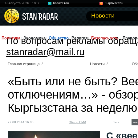
09 Августа 2026
18:06
Казахстан
Кыргызстан
Узбекистан
Китай
Новости
По вопросам рекламы обращ
Политика
Экономика
Общество
Религия
Безопасность
Правоп
stanradar@mail.ru
Главная страница
/
Новости
/
Об
«Быть или не быть? В
отключениям…» - обзо
Кыргызстана за неделю
27.08.2014 16:06
Обзор СМИ
Теги:
ми
С «ве