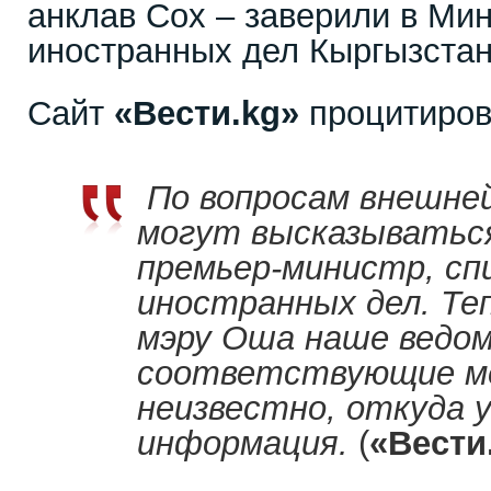
анклав Сох – заверили в Ми
иностранных дел Кыргызстан
Сайт
«Вести.kg»
процитиро
По вопросам внешне
могут высказываться
премьер-министр, сп
иностранных дел. Те
мэру Оша наше ведо
соответствующие ме
неизвестно, откуда у
информация.
(
«Вести