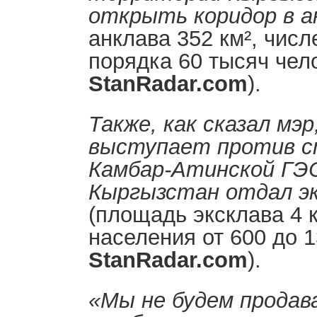
открыть коридор в а
анклава 352 км², чис
порядка 60 тысяч чел
StanRadar
.
com
).
Также, как сказал мэ
выступает против 
Камбар-Атинской ГЭ
Кыргызстан отдал эк
(площадь эксклава 4 
населения от 600 до 1
StanRadar
.
com
).
«Мы не будем продав