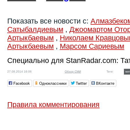
Показать все новости с:
Алмазбеко
Сатыбалдиевым
,
Джоомартом Ото
Артыкбаевым
,
Николаем Кравцовы
Артыкбаевым
,
Марсом Сариевым
Специально для StanRadar.com:
Та
27.08.2014 16:06
Обзор СМИ
Теги:
ми
Facebook
Одноклассники
Twitter
ВКонтакте
Правила комментирования