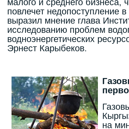
малого и среднего бизнеса, ч
повлечет недопоступление в 
выразил мнение глава Инсти
исследованию проблем водо
водноэнергетических ресурс
Эрнест Карыбеков.
Газов
перво
Газов
Кыргы
на ми