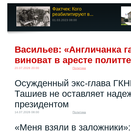
Фактчек: Кого
реабилитируют в...
01.03.2023 08:00
Васильев: «Англичанка га
виноват в аресте политт
20.07.2026 20:00
Политика
Осужденный экс-глава ГКН
Ташиев не оставляет надеж
президентом
14.07.2026 08:00
Политика
«Меня взяли в заложники»: