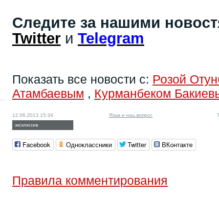
Следите за нашими новос
Twitter
и
Telegram
Показать все новости с:
Розой Отун
Атамбаевым
,
Курманбеком Бакиев
12.06.2013 15:34
Язык и нац.вопрос
эксклюзив
Facebook
Одноклассники
Twitter
ВКонтакте
Правила комментирования