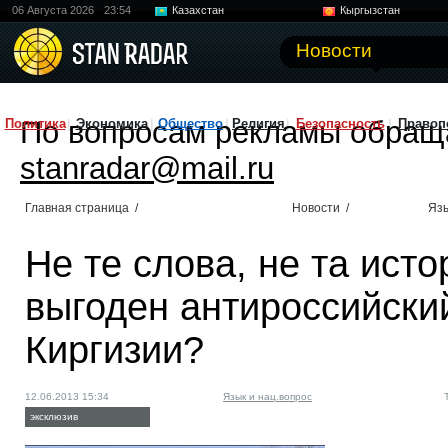
06 Августа 2026
23:54
Казахстан
Кыргызстан
Узбекистан
Китай
Новости
По вопросам рекламы обращ
Политика
Экономика
Общество
Религия
Безопасность
Правоп
stanradar@mail.ru
Главная страница
/
Новости
/
Язы
Не те слова, не та исто
выгоден антироссийски
Киргизии?
12.06.2013 15:34
Язык и нац.вопрос
эксклюзив