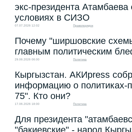
экс‑президента Атамбаева 
условиях в СИЗО
07.07.2026 12:02
Правопорядок
Почему "ширшовские схемы
главным политическим бл
29.06.2026 06:00
Политика
Кыргызстан. АКИpress соб
информацию о политиках-п
75". Кто они?
17.06.2026 18:00
Политика
Для президента "атамбаевс
"бакиевские" - народ Кырг