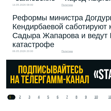
14.05.2026 08:00
Политика
Реформы министра Догдур
Кендирбаевой саботируют 
Садыра Жапарова и ведут 
катастрофе
06.05.2026 20:00
Политика
1
2
3
4
5
6
7
8
9
10
1