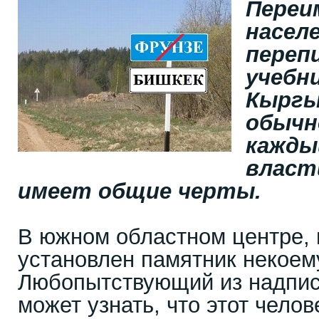
Переи
насел
переп
учебн
Кыргы
обычн
кажды
власт
имеет общие черты.
В южном областном центре, 
установлен памятник некоем
Любопытствующий из надпис
может узнать, что этот челов