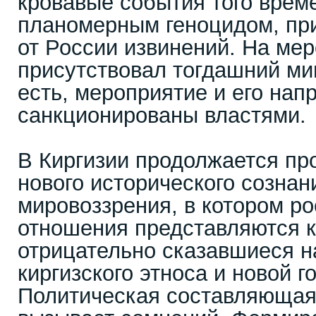
кровавые события того врем
планомерным геноцидом, пр
от России извинений. На ме
присутствовал тогдашний ми
есть, мероприятие и его нап
санкционированы властями.
В Киргизии продолжается п
нового исторического сознан
мировоззрения, в котором ро
отношения представляются к
отрицательно сказавшиеся н
киргизского этноса и новой г
Политическая составляющая