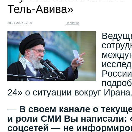
Тель-Авива»
28.01.2026 12:00
Политика
Ведущ
сотруд
между
иссле
Росси
подроб
24» о ситуации вокруг Ирана
—
В своем канале о текуще
и роли СМИ Вы написали: 
соцсетей — не информиров