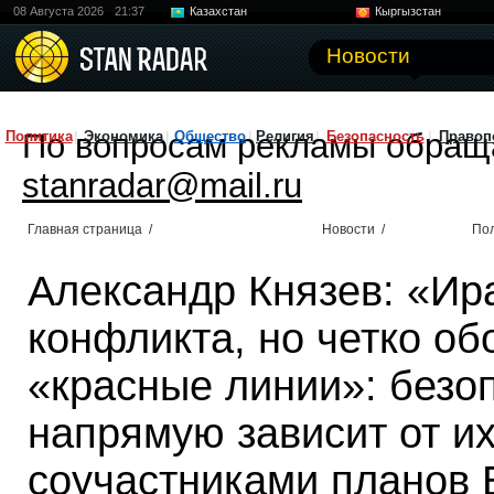
08 Августа 2026
21:37
Казахстан
Кыргызстан
Узбекистан
Китай
Новости
По вопросам рекламы обращ
Политика
Экономика
Общество
Религия
Безопасность
Правоп
stanradar@mail.ru
Главная страница
/
Новости
/
По
Александр Князев: «Ир
конфликта, но четко об
«красные линии»: безо
напрямую зависит от их
соучастниками планов 