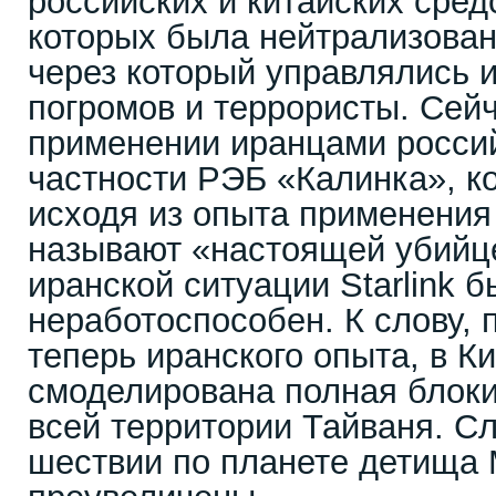
российских и китайских сре
которых была нейтрализована
через который управлялись 
погромов и террористы. Сейч
применении иранцами росси
частности РЭБ «Калинка», к
исходя из опыта применения
называют «настоящей убийцей
иранской ситуации Starlink 
неработоспособен. К слову, 
теперь иранского опыта, в К
смоделирована полная блокир
всей территории Тайваня. С
шествии по планете детища