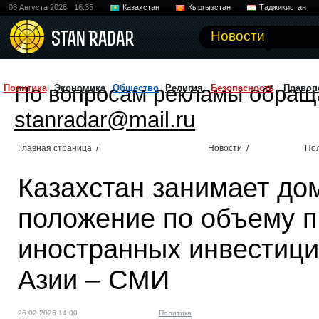
08 Августа 2026
16:35
Казахстан
Кыргызстан
Таджикистан
Новости
По вопросам рекламы обращ
Политика
Экономика
Общество
Религия
Безопасность
Правоп
stanradar@mail.ru
Главная страница
/
Новости
/
По
Казахстан занимает д
положение по объему 
иностранных инвестици
Азии – СМИ
26.02.2026 14:00
Политика