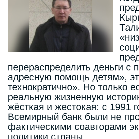
пре
Кыр
Тал
«ни
соц
пре
перераспределить деньги с 
адресную помощь детям», эт
технократично». Но только е
реальную жизненную историю
жёсткая и жестокая: с 1991 
Всемирный банк были не про
фактическими соавторами э
политики страны.