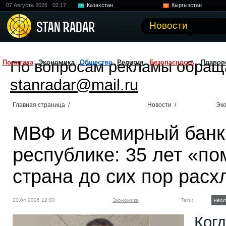
07 Августа 2026
02:17
Казахстан
Кыргызстан
Узбекистан
Китай
Новости
По вопросам рекламы обращ
Политика
Экономика
Общество
Религия
Безопасность
Правоп
stanradar@mail.ru
Главная страница
/
Новости
/
Эк
МВФ и Всемирный банк
республике: 35 лет «п
страна до сих пор рас
20.04.2026 12:00
Экономика
Теги:
неол
Ког