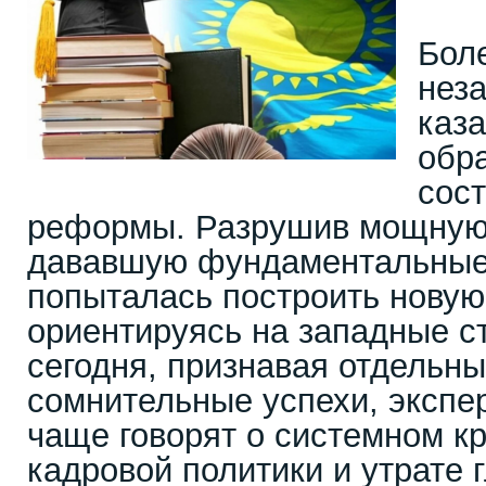
Бол
нез
каз
обр
сос
реформы. Разрушив мощную 
дававшую фундаментальные 
попыталась построить новую
ориентируясь на западные с
сегодня, признавая отдельны
сомнительные успехи, экспер
чаще говорят о системном кр
кадровой политики и утрате 