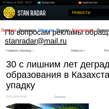
07 Августа 2026
09:27
Казахстан
Кыргызстан
Узбекистан
Китай
Новости
По вопросам рекламы обращ
Политика
Экономика
Общество
Религия
Безопасность
Правоп
stanradar@mail.ru
Главная страница
/
Новости
/
По
30 с лишним лет дегра
образования в Казахста
упадку
12.05.2026 06:00
Политика