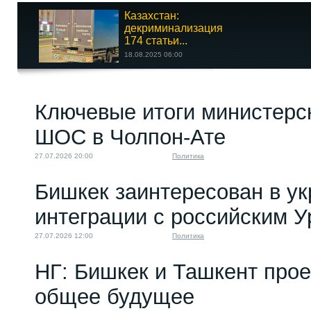
Казахстан:
декриминализация
174 статьи...
18.08.2025 06:00
Назарбаев в 1992
Ключевые итоги министерс
году звал в
Казахстан...
ШОС в Чолпон-Ате
09.09.2022 06:00
27.07.2026 20:00
Политика
Бишкек заинтересован в у
интеграции с российским 
27.07.2026 12:00
Политика
НГ: Бишкек и Ташкент про
общее будущее