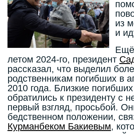
пом
пов
из м
и ид
Ещё 
летом 2024-го, президент
Са
рассказал, что выделил боле
родственникам погибших в а
2010 года. Близкие погибших
обратились к президенту с н
первый взгляд, просьбой. О
бедственном положении, свя
Курманбеком Бакиевым
, ко