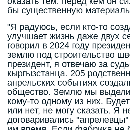
оказать тем, перед кем он си
бы существенную материаль
"Я радуюсь, если кто-то созд
улучшает жизнь даже двух сем
говорил в 2024 году президе
землю под строительство шв
президент, я отвечаю за суд
кыргызстанца. 205 родствен
апрельских событиях создал
общество. Землю мы выделил
кому-то одному из них. Буде
или нет, не могу сказать. Я н
договаривались "апрелевцы"
им время. Если фабрика не 