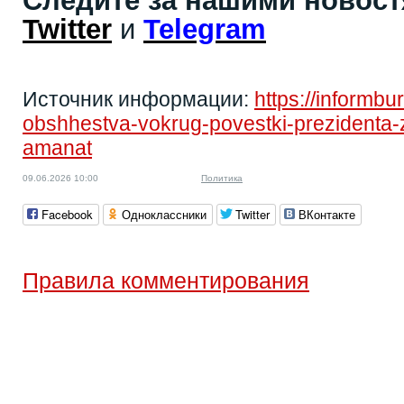
Следите за нашими новос
Twitter
и
Telegram
Источник информации:
https://informbur
obshhestva-vokrug-povestki-prezidenta-za
amanat
09.06.2026 10:00
Политика
Facebook
Одноклассники
Twitter
ВКонтакте
Правила комментирования