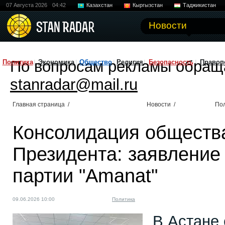
07 Августа 2026
04:42
Казахстан
Кыргызстан
Таджикистан
Новости
По вопросам рекламы обращ
Политика
Экономика
Общество
Религия
Безопасность
Правоп
stanradar@mail.ru
Главная страница
/
Новости
/
По
Консолидация общества
Президента: заявление
партии "Amanat"
09.06.2026 10:00
Политика
В Астане