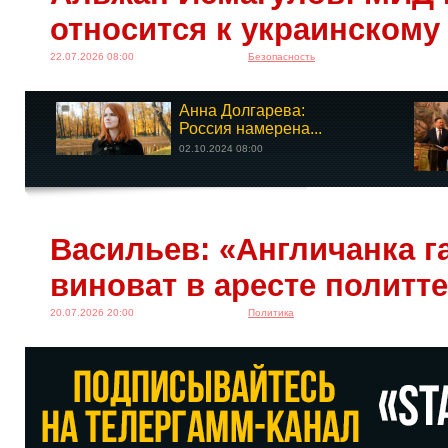
относится к украинскому
22.07.2026 08:00
Безопасность
Анна Долгарева:
Россия намерена...
02.10.2024 08:00
Васильев: «Англичанка га
виноват в аресте политт
20.07.2026 20:00
Политика