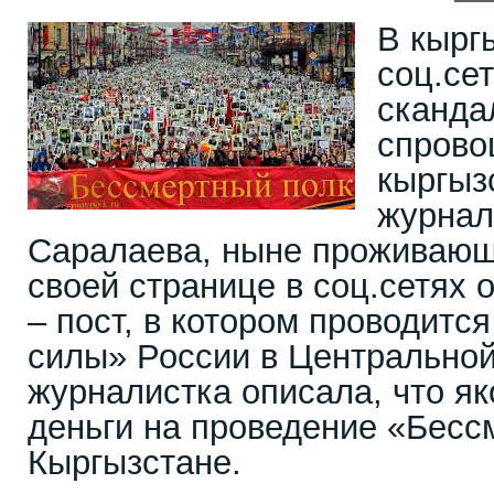
В кырг
соц.се
сканда
спрово
кыргыз
журнал
Саралаева, ныне проживающ
своей странице в соц.сетях
– пост, в котором проводитс
силы» России в Центральной
журналистка описала, что я
деньги на проведение «Бесс
Кыргызстане.