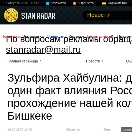
07 Августа 2026
16:49
Казахстан
Кыргызстан
Таджикистан
Новости
По вопросам рекламы обращ
Политика
Экономика
Общество
Религия
Безопасность
Правоп
stanradar@mail.ru
Главная страница
/
Новости
/
Об
Зульфира Хайбулина: д
один факт влияния Рос
прохождение нашей ко
Бишкеке
10.06.2026 10:00
Общество
Теги:
экскл