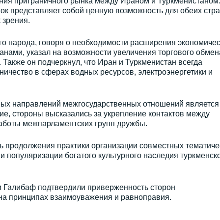
ния приграничного рынка между Ираном и Туркменистаном
ок представляет собой ценную возможность для обеих стра
 зрения.
о народа, говоря о необходимости расширения экономичес
анами, указал на возможности увеличения торгового обмен
Также он подчеркнул, что Иран и Туркменистан всегда
ичество в сферах водных ресурсов, электроэнергетики и
тных направлений межгосударственных отношений является
е, стороны высказались за укрепление контактов между
аботы межпарламентских групп дружбы.
ь продолжения практики организации совместных тематиче
и популяризации богатого культурного наследия туркменско
 Галибаф подтвердили приверженность сторон
 на принципах взаимоуважения и равноправия.