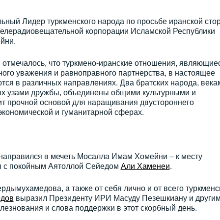
льный Лидер туркменского народа по просьбе иранской сто
Телерадиовещательной корпорации Исламской Республики
йни.
ы отмечалось, что туркмено-иранские отношения, являющие
ного уважения и равноправного партнерства, в настоящее
тся в различных направлениях. Два братских народа, века
ых узами дружбы, объединены общими культурными и
ит прочной основой для наращивания двустороннего
экономической и гуманитарной сферах.
направился в мечеть Мосалла Имам Хомейни – к месту
 с покойным Аятоллой Сейедом
Али Хаменеи
.
дымухамедова, а также от себя лично и от всего туркменс
дов
выразил Президенту ИРИ Масуду Пезешкиану и други
езнования и слова поддержки в этот скорбный день.