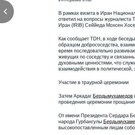
В рамках визита в Иран Национа
ответил на вопросы журналиста 
Иран (IRIB) Сеййеда Мохсен Хосе
Как сообщает TDH, в ходе бесед
образцом добрососедства, взаим
время последовательно развиваю
живущих по соседству и связанн
духовными ценностями, что служ
взаимодействия в политической, 
Участие в траурной церемонии
Затем Аркадаг
Бердымухамедов
проведения церемонии прощания
От имени Президента Сердара Бер
народа Гурбангулы
Бердымухаме
высокопоставленным лицам собол