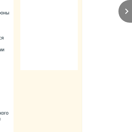
роны
ся
ми
кого
м