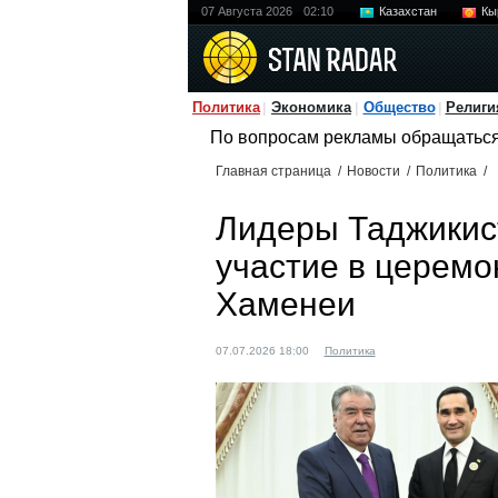
07 Августа 2026
02:10
Казахстан
Кы
Политика
Экономика
Общество
Религи
По вопросам рекламы обращатьс
Главная страница
/
Новости
/
Политика
/
Лидеры Таджикис
участие в церемо
Хаменеи
07.07.2026 18:00
Политика