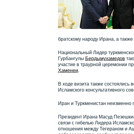
братскому народу Ирана, а также
Национальный Лидер туркменског
Гурбангулы
Бердымухамедов
так
участие в траурной церемонии 
Хаменеи
.
В ходе визита также состоялись
Исламского консультативного со
Иран и Туркменистан неизменно
Президент Ирана Масуд Пезешкиа
связи с гибелью Лидера Исламс
отношения между Тегераном и Аш