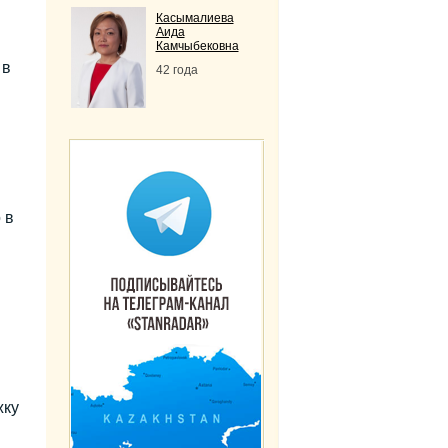
Касымалиева
Аида
Камчыбековна
 в
42 года
 в
жку