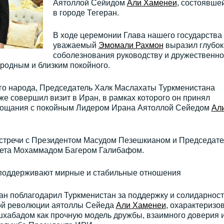
Аятоллой Сейидом
Али Хаменеи
, состоявше
в городе Тегеран.
В ходе церемонии Глава нашего государства
уважаемый
Эмомали Рахмон
выразил глубок
соболезнования руководству и дружественн
 родным и близким покойного.
о народа, Председатель Халк Маслахаты Туркменистана
же совершил визит в Иран, в рамках которого он принял
прощания с покойным Лидером Ирана Аятоллой Сейедом
Ал
 встречи с Президентом Масудом Пезешкианом и Председат
вета Мохаммадом Багером Галибафом.
 поддерживают мирные и стабильные отношения
н поблагодарил Туркменистан за поддержку и солидарност
кой революции аятоллы Сейеда
Али Хаменеи
, охарактеризо
хабадом как прочную модель дружбы, взаимного доверия 