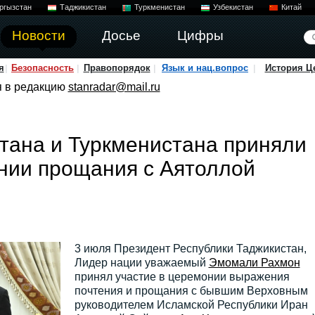
ргызстан
Таджикистан
Туркменистан
Узбекистан
Китай
Новости
Досье
Цифры
я
Безопасность
Правопорядок
Язык и нац.вопрос
История Ц
я в редакцию
stanradar@mail.ru
тана и Туркменистана приняли
нии прощания с Аятоллой
3 июля Президент Республики Таджикистан,
Лидер нации уважаемый
Эмомали Рахмон
принял участие в церемонии выражения
почтения и прощания с бывшим Верховным
руководителем Исламской Республики Иран