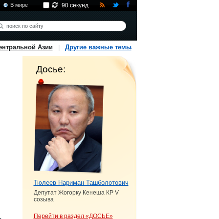
В мире
90 секунд
ентральной Азии
Другие важные темы
Досье:
Тюлеев Нариман Ташболотович
Депутат Жогорку Кенеша КР V
созыва
Перейти в раздел «ДОСЬЕ»