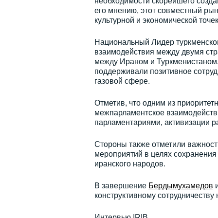
необходимости скорейшего созда
его мнению, этот совместный рын
культурной и экономической точек
Национальный Лидер туркменског
взаимодействия между двумя стр
между Ираном и Туркменистаном. 
поддерживали позитивное сотрудн
газовой сфере.
Отметив, что одним из приорите
межпарламентское взаимодействи
парламентариями, активизации р
Стороны также отметили важност
мероприятий в целях сохранения 
иранского народов.
В завершение
Бердымухамедов
и
конструктивному сотрудничеству
Интервью IRIB