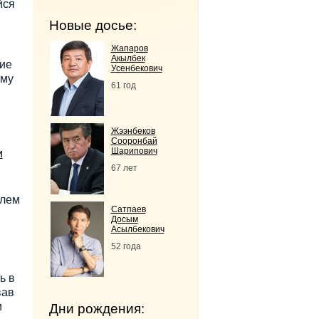
йся
Новые досье:
Жапаров
Акылбек
ие
Усенбекович
ому
61 год
Жээнбеков
Сооронбай
Шарипович
и
67 лет
елем
Сатпаев
Досым
Асылбекович
52 года
ь в
вав
и
Дни рождения: