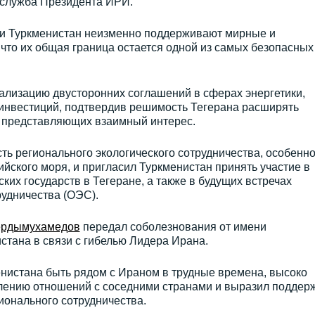
-служба Президента ИРИ.
 и Туркменистан неизменно поддерживают мирные и
что их общая граница остается одной из самых безопасных
ализацию двусторонних соглашений в сферах энергетики,
и инвестиций, подтвердив решимость Тегерана расширять
, представляющих взаимный интерес.
сть регионального экологического сотрудничества, особенно
йского моря, и пригласил Туркменистан принять участие в
их государств в Тегеране, а также в будущих встречах
удничества (ОЭС).
рдымухамедов
передал соболезнования от имени
стана в связи с гибелью Лидера Ирана.
енистана быть рядом с Ираном в трудные времена, высоко
лению отношений с соседними странами и выразил поддер
ионального сотрудничества.