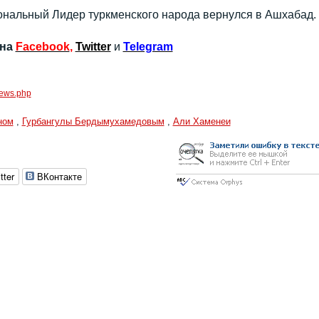
нальный Лидер туркменского народа вернулся в Ашхабад.
 на
Facebook
,
Twitter
и
Telegram
/news.php
ном
,
Гурбангулы Бердымухамедовым
,
Али Хаменеи
tter
ВКонтакте