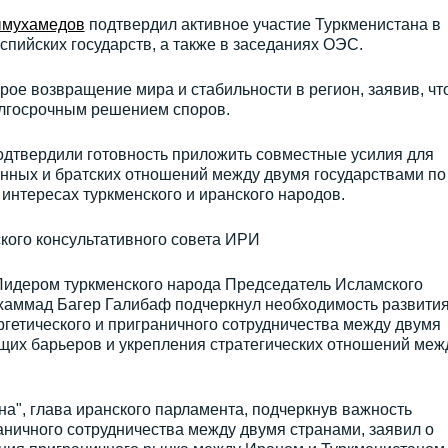
мухамедов
подтвердил активное участие Туркменистана в
пийских государств, а также в заседаниях ОЭС.
рое возвращение мира и стабильности в регион, заявив, чт
олгосрочным решением споров.
одтвердили готовность приложить совместные усилия для
нных и братских отношений между двумя государствами по
интересах туркменского и иранского народов.
кого консультативного совета ИРИ
Лидером туркменского народа Председатель Исламского
хаммад Багер Галибаф подчеркнул необходимость развити
ергетического и приграничного сотрудничества между двумя
щих барьеров и укрепления стратегических отношений меж
а", глава иранского парламента, подчеркнув важность
аничного сотрудничества между двумя странами, заявил о