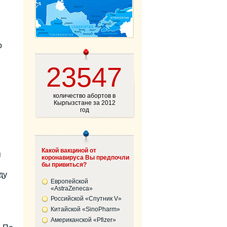
о
23547
количество абортов в
Кыргызстане за 2012
год
Какой вакциной от
я
коронавируса Вы предпочли
бы привиться?
ду
Европейской
«AstraZeneca»
Российской «Спутник V»
Китайской «SinoPharm»
Американской «Pfizer»