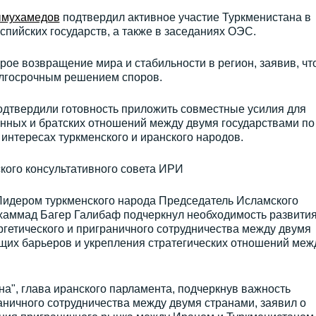
мухамедов
подтвердил активное участие Туркменистана в
пийских государств, а также в заседаниях ОЭС.
рое возвращение мира и стабильности в регион, заявив, чт
олгосрочным решением споров.
одтвердили готовность приложить совместные усилия для
нных и братских отношений между двумя государствами по
интересах туркменского и иранского народов.
кого консультативного совета ИРИ
Лидером туркменского народа Председатель Исламского
хаммад Багер Галибаф подчеркнул необходимость развити
ергетического и приграничного сотрудничества между двумя
щих барьеров и укрепления стратегических отношений меж
а", глава иранского парламента, подчеркнув важность
аничного сотрудничества между двумя странами, заявил о