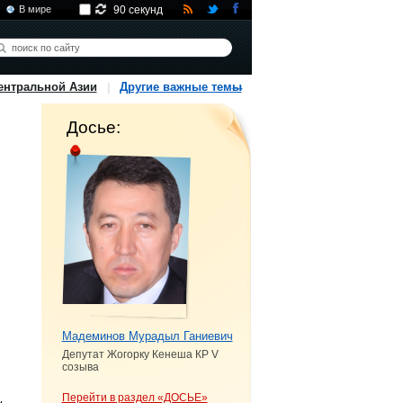
В мире
90 секунд
ентральной Азии
Другие важные темы
Досье:
Мадеминов Мурадыл Ганиевич
Депутат Жогорку Кенеша КР V
созыва
Перейти в раздел «ДОСЬЕ»