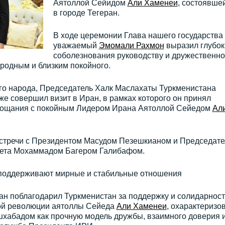
Аятоллой Сейидом
Али Хаменеи
, состоявше
в городе Тегеран.
В ходе церемонии Глава нашего государства
уважаемый
Эмомали Рахмон
выразил глубок
соболезнования руководству и дружественн
 родным и близким покойного.
о народа, Председатель Халк Маслахаты Туркменистана
же совершил визит в Иран, в рамках которого он принял
прощания с покойным Лидером Ирана Аятоллой Сейедом
Ал
 встречи с Президентом Масудом Пезешкианом и Председат
вета Мохаммадом Багером Галибафом.
 поддерживают мирные и стабильные отношения
н поблагодарил Туркменистан за поддержку и солидарност
кой революции аятоллы Сейеда
Али Хаменеи
, охарактеризо
хабадом как прочную модель дружбы, взаимного доверия 