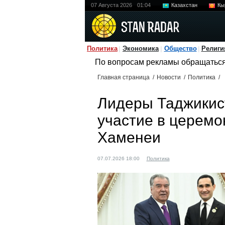
07 Августа 2026
01:04
Казахстан
Кы
Политика
Экономика
Общество
Религи
По вопросам рекламы обращатьс
Главная страница
/
Новости
/
Политика
/
Лидеры Таджикис
участие в церемо
Хаменеи
07.07.2026 18:00
Политика