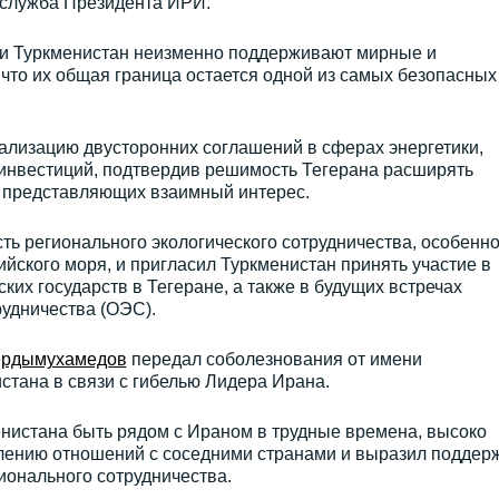
-служба Президента ИРИ.
 и Туркменистан неизменно поддерживают мирные и
что их общая граница остается одной из самых безопасных
ализацию двусторонних соглашений в сферах энергетики,
и инвестиций, подтвердив решимость Тегерана расширять
, представляющих взаимный интерес.
сть регионального экологического сотрудничества, особенно
йского моря, и пригласил Туркменистан принять участие в
их государств в Тегеране, а также в будущих встречах
удничества (ОЭС).
рдымухамедов
передал соболезнования от имени
стана в связи с гибелью Лидера Ирана.
енистана быть рядом с Ираном в трудные времена, высоко
лению отношений с соседними странами и выразил поддер
ионального сотрудничества.