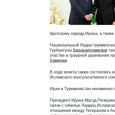
братскому народу Ирана, а также
Национальный Лидер туркменског
Гурбангулы
Бердымухамедов
так
участие в траурной церемонии 
Хаменеи
.
В ходе визита также состоялись
Исламского консультативного со
Иран и Туркменистан неизменно
Президент Ирана Масуд Пезешкиа
связи с гибелью Лидера Исламс
отношения между Тегераном и Аш