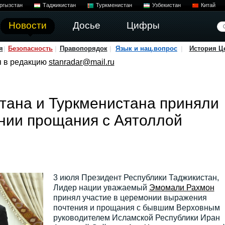
ргызстан
Таджикистан
Туркменистан
Узбекистан
Китай
Новости
Досье
Цифры
я
Безопасность
Правопорядок
Язык и нац.вопрос
История Ц
я в редакцию
stanradar@mail.ru
тана и Туркменистана приняли
нии прощания с Аятоллой
3 июля Президент Республики Таджикистан,
Лидер нации уважаемый
Эмомали Рахмон
принял участие в церемонии выражения
почтения и прощания с бывшим Верховным
руководителем Исламской Республики Иран