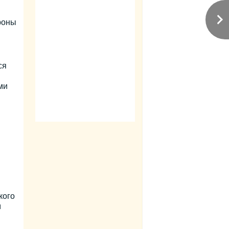
роны
ся
ми
кого
м