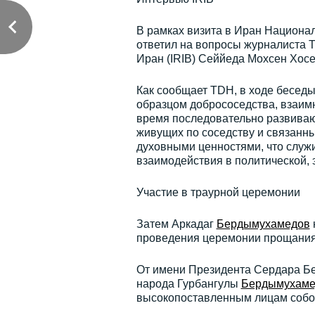
В рамках визита в Иран Национа
ответил на вопросы журналиста 
Иран (IRIB) Сеййеда Мохсен Хосе
Как сообщает TDH, в ходе бесед
образцом добрососедства, взаим
время последовательно развиваю
живущих по соседству и связанн
духовными ценностями, что служ
взаимодействия в политической, 
Участие в траурной церемонии
Затем Аркадаг
Бердымухамедов
проведения церемонии прощания
От имени Президента Сердара Бер
народа Гурбангулы
Бердымухаме
высокопоставленным лицам собол