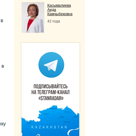
Касымалиева
Аида
Камчыбековна
 в
42 года
 в
жку