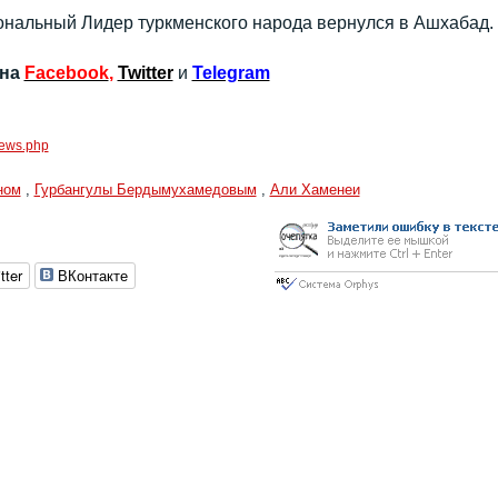
нальный Лидер туркменского народа вернулся в Ашхабад.
 на
Facebook
,
Twitter
и
Telegram
/news.php
ном
,
Гурбангулы Бердымухамедовым
,
Али Хаменеи
tter
ВКонтакте