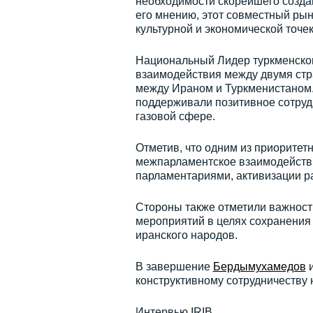
необходимости скорейшего созда
его мнению, этот совместный рын
культурной и экономической точек
Национальный Лидер туркменског
взаимодействия между двумя стр
между Ираном и Туркменистаном. 
поддерживали позитивное сотрудн
газовой сфере.
Отметив, что одним из приорите
межпарламентское взаимодействи
парламентариями, активизации р
Стороны также отметили важност
мероприятий в целях сохранения 
иранского народов.
В завершение
Бердымухамедов
и
конструктивному сотрудничеству
Интервью IRIB