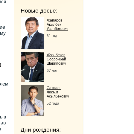
йся
Новые досье:
Жапаров
Акылбек
ие
Усенбекович
ому
61 год
Жээнбеков
Сооронбай
Шарипович
и
67 лет
елем
Сатпаев
Досым
Асылбекович
52 года
ь в
вав
и
Дни рождения: