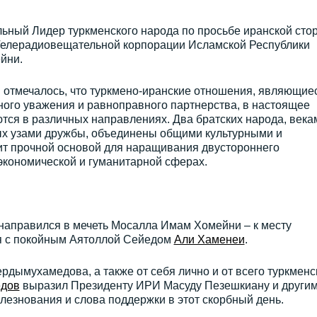
льный Лидер туркменского народа по просьбе иранской сто
Телерадиовещательной корпорации Исламской Республики
йни.
ы отмечалось, что туркмено-иранские отношения, являющие
ного уважения и равноправного партнерства, в настоящее
тся в различных направлениях. Два братских народа, века
ых узами дружбы, объединены общими культурными и
ит прочной основой для наращивания двустороннего
экономической и гуманитарной сферах.
направился в мечеть Мосалла Имам Хомейни – к месту
 с покойным Аятоллой Сейедом
Али Хаменеи
.
дымухамедова, а также от себя лично и от всего туркменс
дов
выразил Президенту ИРИ Масуду Пезешкиану и други
езнования и слова поддержки в этот скорбный день.