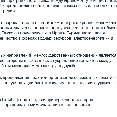
ния приграничного рынка между Ираном и Туркменистаном
ок представляет собой ценную возможность для обеих стра
 зрения.
о народа, говоря о необходимости расширения экономичес
анами, указал на возможности увеличения торгового обмен
Также он подчеркнул, что Иран и Туркменистан всегда
ичество в сферах водных ресурсов, электроэнергетики и
тных направлений межгосударственных отношений является
е, стороны высказались за укрепление контактов между
аботы межпарламентских групп дружбы.
ь продолжения практики организации совместных тематиче
и популяризации богатого культурного наследия туркменско
 Галибаф подтвердили приверженность сторон
 на принципах взаимоуважения и равноправия.