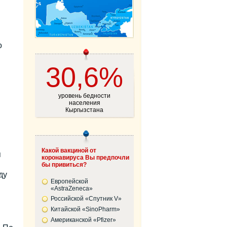
о
30,6%
уровень бедности
населения
Кыргызстана
Какой вакциной от
я
коронавируса Вы предпочли
бы привиться?
ду
Европейской
«AstraZeneca»
Российской «Спутник V»
Китайской «SinoPharm»
Американской «Pfizer»