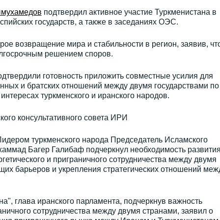
мухамедов
подтвердил активное участие Туркменистана в
пийских государств, а также в заседаниях ОЭС.
рое возвращение мира и стабильности в регион, заявив, чт
олгосрочным решением споров.
одтвердили готовность приложить совместные усилия для
нных и братских отношений между двумя государствами по
интересах туркменского и иранского народов.
кого консультативного совета ИРИ
Лидером туркменского народа Председатель Исламского
хаммад Багер Галибаф подчеркнул необходимость развити
ергетического и приграничного сотрудничества между двумя
щих барьеров и укрепления стратегических отношений меж
а", глава иранского парламента, подчеркнув важность
аничного сотрудничества между двумя странами, заявил о