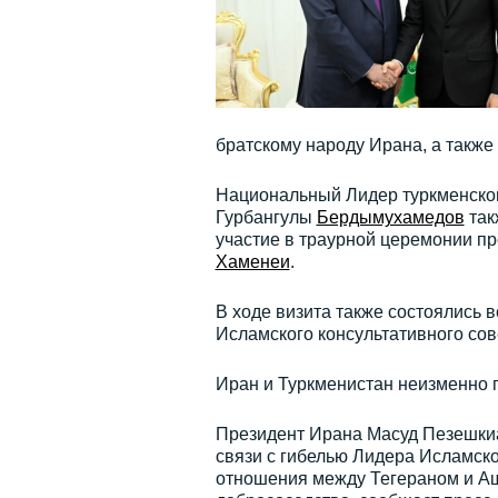
братскому народу Ирана, а также
Национальный Лидер туркменског
Гурбангулы
Бердымухамедов
так
участие в траурной церемонии 
Хаменеи
.
В ходе визита также состоялись
Исламского консультативного со
Иран и Туркменистан неизменно
Президент Ирана Масуд Пезешкиа
связи с гибелью Лидера Исламс
отношения между Тегераном и Аш