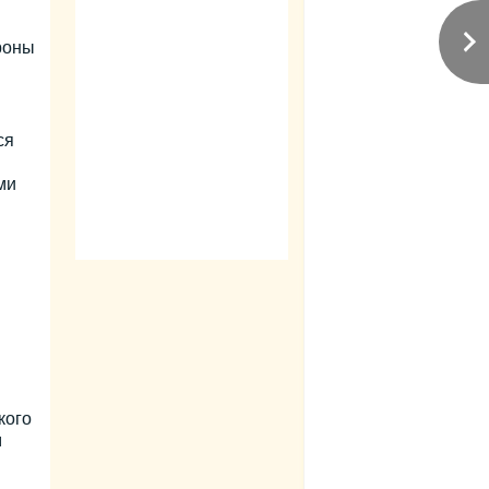
роны
ся
ми
кого
м