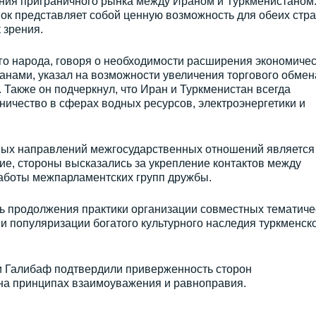
ния приграничного рынка между Ираном и Туркменистаном
ок представляет собой ценную возможность для обеих стра
 зрения.
о народа, говоря о необходимости расширения экономичес
анами, указал на возможности увеличения торгового обмен
Также он подчеркнул, что Иран и Туркменистан всегда
ичество в сферах водных ресурсов, электроэнергетики и
тных направлений межгосударственных отношений является
е, стороны высказались за укрепление контактов между
аботы межпарламентских групп дружбы.
ь продолжения практики организации совместных тематиче
и популяризации богатого культурного наследия туркменско
 Галибаф подтвердили приверженность сторон
 на принципах взаимоуважения и равноправия.