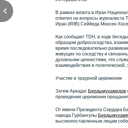
В рамках визита в Иран Национа
ответил на вопросы журналиста 
Иран (IRIB) Сеййеда Мохсен Хосе
Как сообщает TDH, в ходе бесед
образцом добрососедства, взаим
время последовательно развиваю
живущих по соседству и связанн
духовными ценностями, что служ
взаимодействия в политической, 
Участие в траурной церемонии
Затем Аркадаг
Бердымухамедов
проведения церемонии прощания
От имени Президента Сердара Бер
народа Гурбангулы
Бердымухаме
высокопоставленным лицам собол