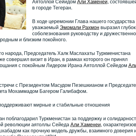
Аятоллой Сейидом
Али Хаменеи
, состоявше
в городе Тегеран.
В ходе церемонии Глава нашего государства
уважаемый
Эмомали Рахмон
выразил глубок
соболезнования руководству и дружественн
 родным и близким покойного.
о народа, Председатель Халк Маслахаты Туркменистана
же совершил визит в Иран, в рамках которого он принял
прощания с покойным Лидером Ирана Аятоллой Сейедом
Ал
 встречи с Президентом Масудом Пезешкианом и Председат
вета Мохаммадом Багером Галибафом.
 поддерживают мирные и стабильные отношения
н поблагодарил Туркменистан за поддержку и солидарност
кой революции аятоллы Сейеда
Али Хаменеи
, охарактеризо
хабадом как прочную модель дружбы, взаимного доверия 