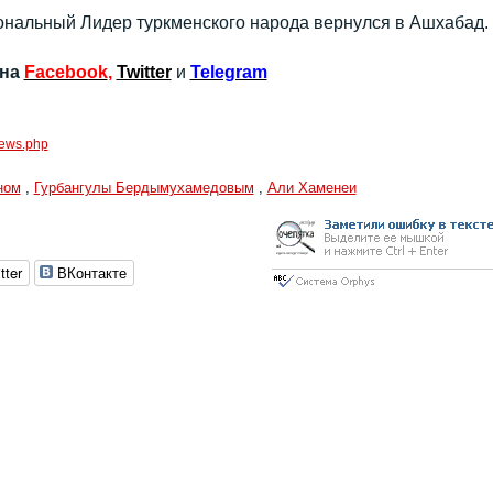
нальный Лидер туркменского народа вернулся в Ашхабад.
 на
Facebook
,
Twitter
и
Telegram
/news.php
ном
,
Гурбангулы Бердымухамедовым
,
Али Хаменеи
tter
ВКонтакте