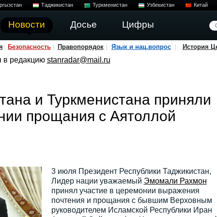
ргызстан
Таджикистан
Туркменистан
Узбекистан
Китай
Новости
Досье
Цифры
я
Безопасность
Правопорядок
Язык и нац.вопрос
История Ц
я в редакцию
stanradar@mail.ru
тана и Туркменистана приняли
нии прощания с Аятоллой
3 июля Президент Республики Таджикистан,
Лидер нации уважаемый
Эмомали Рахмон
принял участие в церемонии выражения
почтения и прощания с бывшим Верховным
руководителем Исламской Республики Иран