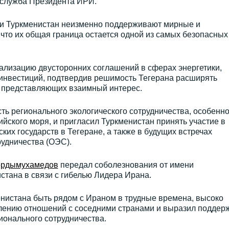
-служба Президента ИРИ.
 и Туркменистан неизменно поддерживают мирные и
что их общая граница остается одной из самых безопасных
ализацию двусторонних соглашений в сферах энергетики,
и инвестиций, подтвердив решимость Тегерана расширять
, представляющих взаимный интерес.
сть регионального экологического сотрудничества, особенно
йского моря, и пригласил Туркменистан принять участие в
их государств в Тегеране, а также в будущих встречах
удничества (ОЭС).
рдымухамедов
передал соболезнования от имени
стана в связи с гибелью Лидера Ирана.
енистана быть рядом с Ираном в трудные времена, высоко
лению отношений с соседними странами и выразил поддер
ионального сотрудничества.