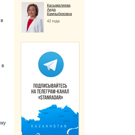
Касымалиева
Аида
Камчыбековна
 в
42 года
 в
жку