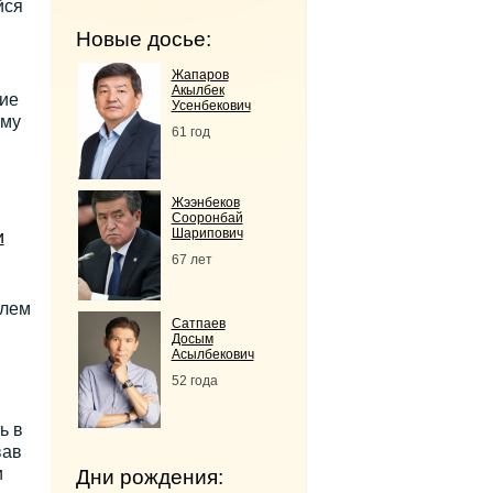
йся
Новые досье:
Жапаров
Акылбек
ие
Усенбекович
ому
61 год
Жээнбеков
Сооронбай
Шарипович
и
67 лет
елем
Сатпаев
Досым
Асылбекович
52 года
ь в
вав
и
Дни рождения: