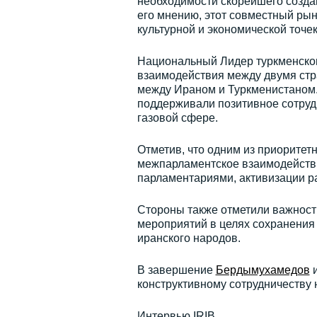
необходимости скорейшего созда
его мнению, этот совместный рын
культурной и экономической точек
Национальный Лидер туркменског
взаимодействия между двумя стр
между Ираном и Туркменистаном. 
поддерживали позитивное сотрудн
газовой сфере.
Отметив, что одним из приорите
межпарламентское взаимодействи
парламентариями, активизации р
Стороны также отметили важност
мероприятий в целях сохранения 
иранского народов.
В завершение
Бердымухамедов
и
конструктивному сотрудничеству
Интервью IRIB