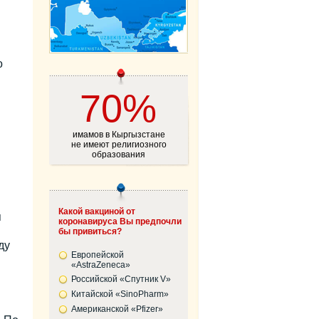
о
70%
имамов в Кыргызстане
не имеют религиозного
образования
Какой вакциной от
я
коронавируса Вы предпочли
бы привиться?
ду
Европейской
«AstraZeneca»
Российской «Спутник V»
Китайской «SinoPharm»
Американской «Pfizer»