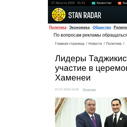
07 Августа 2026
01:41
Казахстан
Кы
Политика
Экономика
Общество
Религи
По вопросам рекламы обращатьс
Главная страница
/
Новости
/
Политика
/
Лидеры Таджикис
участие в церемо
Хаменеи
07.07.2026 18:00
Политика