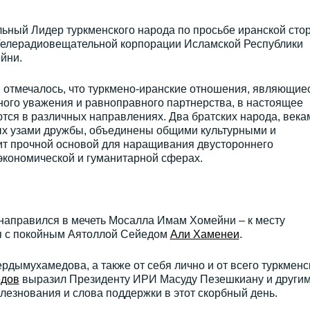
льный Лидер туркменского народа по просьбе иранской сто
Телерадиовещательной корпорации Исламской Республики
йни.
ы отмечалось, что туркмено-иранские отношения, являющие
ного уважения и равноправного партнерства, в настоящее
тся в различных направлениях. Два братских народа, века
ых узами дружбы, объединены общими культурными и
ит прочной основой для наращивания двустороннего
экономической и гуманитарной сферах.
направился в мечеть Мосалла Имам Хомейни – к месту
 с покойным Аятоллой Сейедом
Али Хаменеи
.
дымухамедова, а также от себя лично и от всего туркменс
дов
выразил Президенту ИРИ Масуду Пезешкиану и други
езнования и слова поддержки в этот скорбный день.