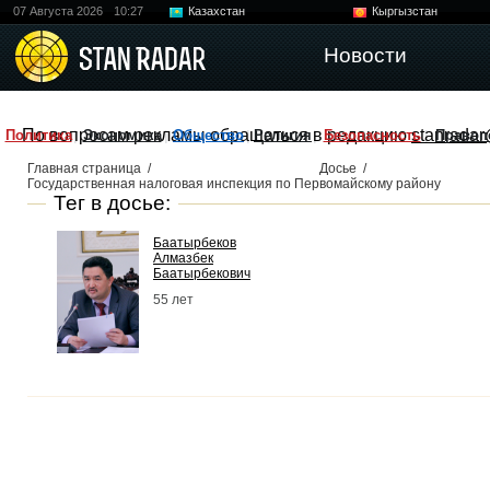
07 Августа 2026
10:27
Казахстан
Кыргызстан
Узбекистан
Китай
Новости
По вопросам рекламы обращаться в редакцию
stanradar
Политика
Экономика
Общество
Религия
Безопасность
Правоп
Главная страница
/
Досье
/
Государственная налоговая инспекция по Первомайскому району
Тег в досье:
Баатырбеков
Алмазбек
Баатырбекович
55 лет