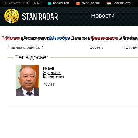
07 Августа 2026
14:48
Казахстан
Кыргызстан
Таджикистан
Новости
По вопросам рекламы обращаться в редакцию
stanradar
Политика
Экономика
Общество
Религия
Безопасность
Правоп
Главная страница
/
Досье
/
г. Шураб
Тег в досье:
Исаев
Жусупали
Калматович
70 лет