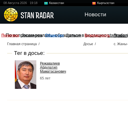
08 Августа 2026
19:18
Казахстан
Кыргызстан
Узбекистан
Китай
Новости
По вопросам рекламы обращаться в редакцию
stanradar
Политика
Экономика
Общество
Религия
Безопасность
Правоп
Главная страница
/
Досье
/
с. Жаны
Тег в досье:
Режавалиев
Абдулатип
Маматасанович
65 лет