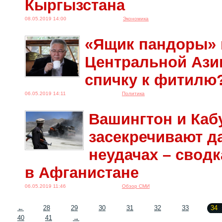
Кыргызстана
08.05.2019 14:00
Экономика
«Ящик пандоры» 
Центральной Азии
спичку к фитилю
06.05.2019 14:11
Политика
Вашингтон и Каб
засекречивают д
неудачах – свод
в Афганистане
06.05.2019 11:46
Обзор СМИ
←
28
29
30
31
32
33
34
40
41
→