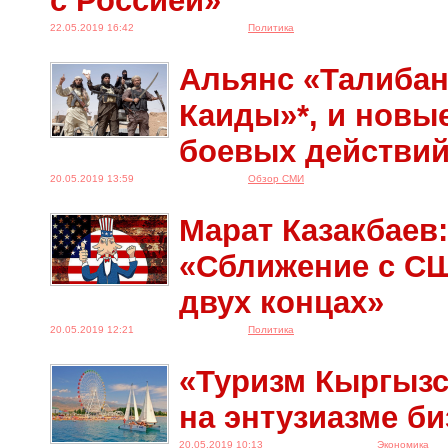
с Россией»
22.05.2019 16:42
Политика
Альянс «Талибан
Каиды»*, и новы
боевых действий
20.05.2019 13:59
Обзор СМИ
Марат Казакбаев:
«Сближение c СШ
двух концах»
20.05.2019 12:21
Политика
«Туризм Кыргызс
на энтузиазме б
20.05.2019 10:13
Экономика