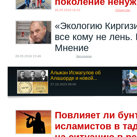
поколение ненуж
28.05.2019 16:32
Общество
«Экологию Кирги
все кому не лень.
Мнение
28.05.2019 15:49
Экономика
Альжан Исмагулов об
Алашорде и новой...
27.10.2023 08:00
Повлияет ли бун
исламистов в та