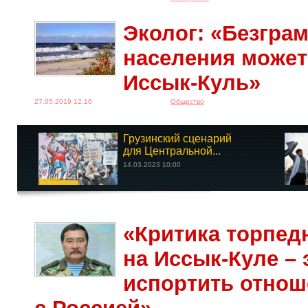
Эколог: «Безгра
населения может
Иссык-Куль»
27.05.2019 12:16
Общество
Грузинский сценарий
для Центральной...
14.03.2023 10:00
«Критика торпед
на Иссык-Куле – 
испортить отнош