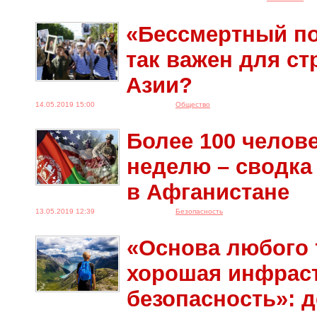
«Бессмертный по
так важен для с
Азии?
14.05.2019 15:00
Общество
Более 100 челове
неделю – сводка
в Афганистане
13.05.2019 12:39
Безопасность
«Основа любого 
хорошая инфраст
безопасность»: 