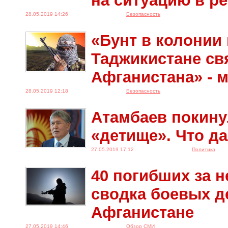
на ситуацию в р
28.05.2019 14:26
Безопасность
«Бунт в колонии 
Таджикистане св
Афганистана» - 
28.05.2019 12:18
Безопасность
Атамбаев покину
«детище». Что д
27.05.2019 17:12
Политика
40 погибших за 
сводка боевых д
Афганистане
27.05.2019 14:46
Обзор СМИ