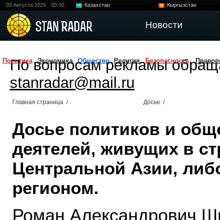
09 Августа 2026
00:00
Казахстан
Кыргызстан
Узбекистан
Китай
Новости
По вопросам рекламы обращ
Политика
Экономика
Общество
Религия
Безопасность
Правоп
stanradar@mail.ru
Главная страница
/
Досье
/
Досье политиков и общ
деятелей, живущих в ст
Центральной Азии, либ
регионом.
Роман Александрович Ш