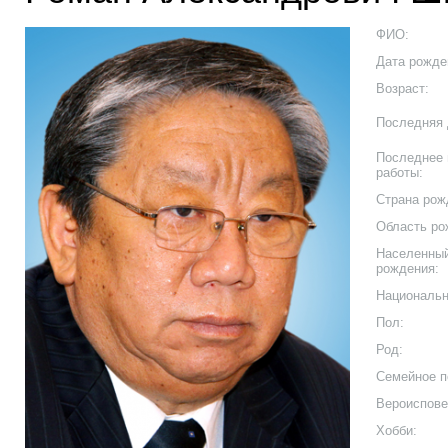
ФИО:
Дата рожде
Возраст:
Последняя 
Последнее 
работы:
Страна рож
Область ро
Населенный
рождения:
Национальн
Пол:
Род:
Семейное п
Вероиспове
Хобби: