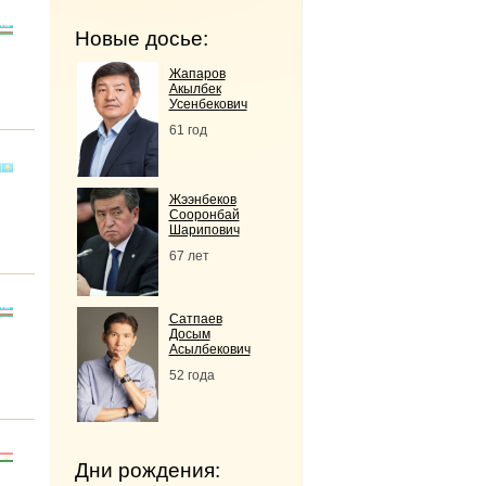
Новые досье:
Жапаров
Акылбек
Усенбекович
61 год
Жээнбеков
Сооронбай
Шарипович
67 лет
Сатпаев
Досым
Асылбекович
52 года
Дни рождения: