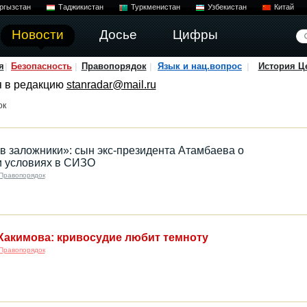
ргызстан
Таджикистан
Туркменистан
Узбекистан
Китай
Новости
Досье
Цифры
я
Безопасность
Правопорядок
Язык и нац.вопрос
История Ц
я в редакцию
stanradar@mail.ru
ок
в заложники»: сын экс‑президента Атамбаева о
и условиях в СИЗО
Правопорядок
Хакимова: кривосудие любит темноту
Правопорядок