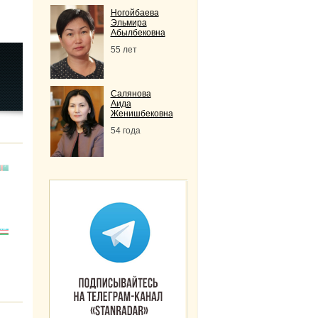
Ногойбаева
Эльмира
Абылбековна
55 лет
Салянова
Аида
Женишбековна
54 года