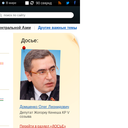
В мире
90 секунд
ентральной Азии
Другие важные темы
Досье:
Домшенко Олег Леонидович
Депутат Жогорку Кенеша КР V
созыва
Перейти в раздел «ДОСЬЕ»