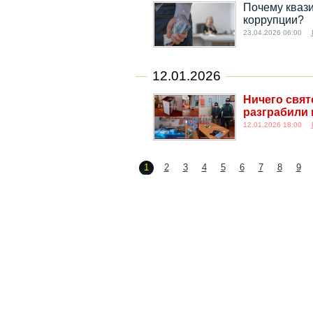
Почему квази
коррупции?
23.04.2026 06:00
12.01.2026
Ничего свят
разграбили 
12.01.2026 18:00
1
2
3
4
5
6
7
8
9