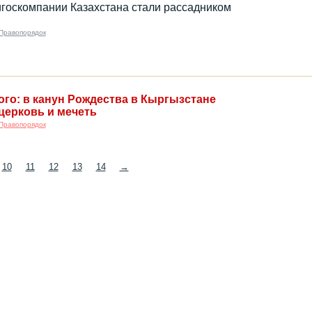
госкомпании Казахстана стали рассадником
Правопорядок
ого: в канун Рождества в Кыргызстане
церковь и мечеть
Правопорядок
10
11
12
13
14
→