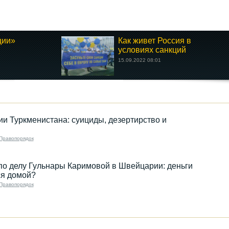
ции»
Как живет Россия в
условиях санкций
15.09.2022 08:01
ии Туркменистана: суициды, дезертирство и
Правопорядок
по делу Гульнары Каримовой в Швейцарии: деньги
я домой?
Правопорядок