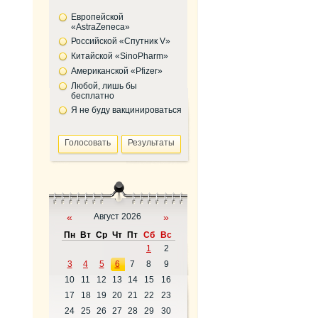
Европейской
«AstraZeneca»
Российской «Спутник V»
Китайской «SinoPharm»
Американской «Pfizer»
Любой, лишь бы
бесплатно
Я не буду вакцинироваться
«
Август 2026
»
Пн
Вт
Ср
Чт
Пт
Сб
Вс
1
2
3
4
5
6
7
8
9
10
11
12
13
14
15
16
17
18
19
20
21
22
23
24
25
26
27
28
29
30