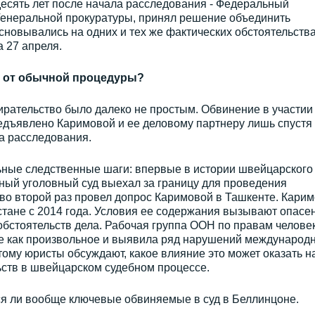
 десять лет после начала расследования - Федеральный
 Генеральной прокуратуры, принял решение объединить
основывались на одних и тех же фактических обстоятельства
 27 апреля.
ся от обычной процедуры?
рательство было далеко не простым. Обвинение в участии
едъявлено Каримовой и ее деловому партнеру лишь спустя
а расследования.
ные следственные шаги: впервые в истории швейцарского
ный уголовный суд выехал за границу для проведения
 во второй раз провел допрос Каримовой в Ташкенте. Кари
стане с 2014 года. Условия ее содержания вызывают опасе
бстоятельств дела. Рабочая группа ООН по правам челове
е как произвольное и выявила ряд нарушений международ
ому юристы обсуждают, какое влияние это может оказать н
ьств в швейцарском судебном процессе.
ся ли вообще ключевые обвиняемые в суд в Беллинцоне.