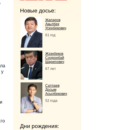
е
Новые досье:
Жапаров
Акылбек
Усенбекович
61 год
Жээнбеков
Сооронбай
Шарипович
ала
67 лет
 у
Сатпаев
Досым
Асылбекович
52 года
и
Его
Дни рождения: