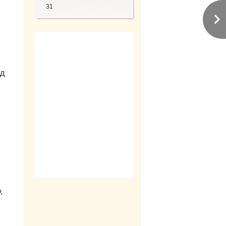
31
од
.