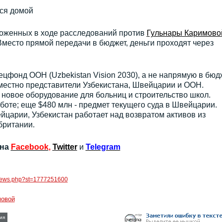
тся домой
роженных в ходе расследований против
Гульнары Каримово
Вместо прямой передачи в бюджет, деньги проходят через
ецфонд ООН (Uzbekistan Vision 2030), а не напрямую в бюдж
местно представители Узбекистана, Швейцарии и ООН.
 новое оборудование для больниц и строительство школ.
боте; еще $480 млн - предмет текущего суда в Швейцарии.
царии, Узбекистан работает над возвратом активов из
британии.
 на
Facebook
,
Twitter
и
Telegram
g/news.php?st=1777251600
мовой
ия