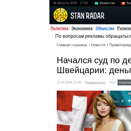
06 Августа 2026
17:53
Казахстан
Кы
Политика
Экономика
Общество
Религи
По вопросам рекламы обращатьс
Главная страница
/
Новости
/
Правопоряд
Начался суд по д
Швейцарии: день
27.04.2026 10:00
Правопорядок
Теги:
Коррупц