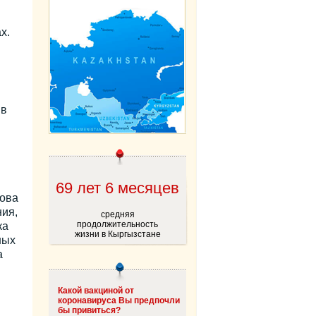
х.
 в
69 лет 6 месяцев
мова
ния,
средняя
продолжительность
ка
жизни в Кыргызстане
ных
а
Какой вакциной от
коронавируса Вы предпочли
бы привиться?