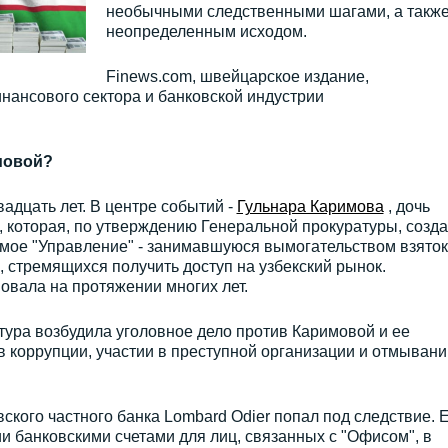
необычными следственными шагами, а такж
неопределенным исходом.
Finews.com, швейцарское издание,
нансового сектора и банковской индустрии
имовой?
адцать лет. В центре событий -
Гульнара Каримова
, дочь
 которая, по утверждению Генеральной прокуратуры, созд
емое "Управление" - занимавшуюся вымогательством взяток
стремящихся получить доступ на узбекский рынок.
вовала на протяжении многих лет.
тура возбудила уголовное дело против Каримовой и ее
в коррупции, участии в преступной организации и отмывани
ского частного банка Lombard Odier попал под следствие. 
и банковскими счетами для лиц, связанных с "Офисом", в