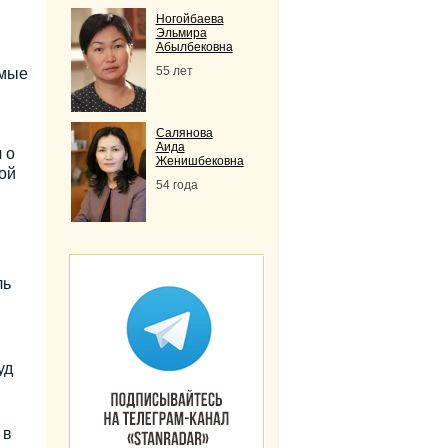
Ногойбаева
Эльмира
Абылбековна
55 лет
имые
.
Салянова
Аида
 о
Женишбековна
ой
54 года
ль
уд
 в