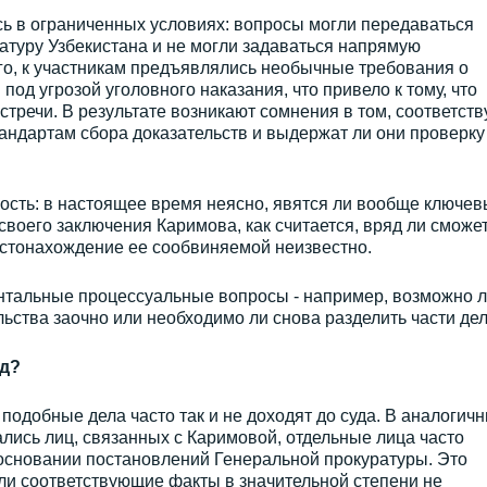
ь в ограниченных условиях: вопросы могли передаваться
атуру Узбекистана и не могли задаваться напрямую
го, к участникам предъявлялись необычные требования о
од угрозой уголовного наказания, что привело к тому, что
стречи. В результате возникают сомнения в том, соответств
андартам сбора доказательств и выдержат ли они проверку
ость: в настоящее время неясно, явятся ли вообще ключев
своего заключения Каримова, как считается, вряд ли сможе
естонахождение ее сообвиняемой неизвестно.
нтальные процессуальные вопросы - например, возможно 
ьства заочно или необходимо ли снова разделить части дел
уд?
подобные дела часто так и не доходят до суда. В аналогич
ались лиц, связанных с Каримовой, отдельные лица часто
основании постановлений Генеральной прокуратуры. Это
сли соответствующие факты в значительной степени не