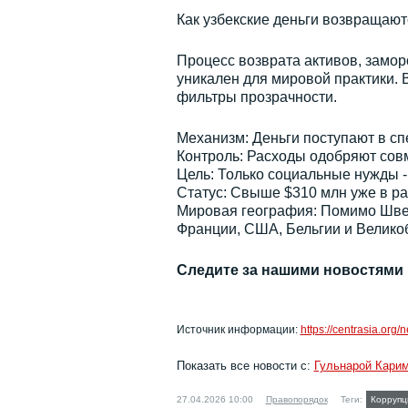
Как узбекские деньги возвращаю
Процесс возврата активов, замо
уникален для мировой практики. 
фильтры прозрачности.
Механизм: Деньги поступают в сп
Контроль: Расходы одобряют сов
Цель: Только социальные нужды -
Статус: Свыше $310 млн уже в ра
Мировая география: Помимо Швей
Франции, США, Бельгии и Велико
Следите за нашими новостями
Источник информации:
https://centrasia.or
Показать все новости с:
Гульнарой Кари
27.04.2026 10:00
Правопорядок
Теги:
Коррупц