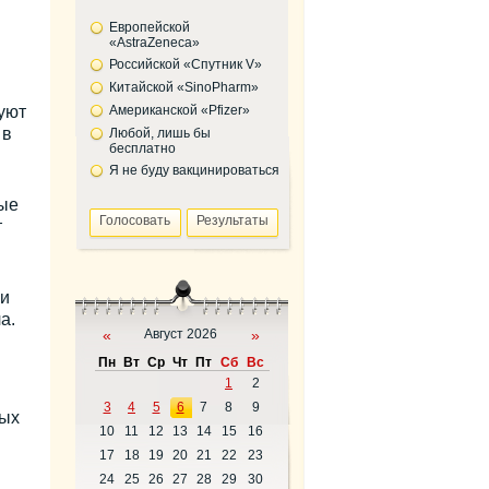
Европейской
«AstraZeneca»
Российской «Спутник V»
Китайской «SinoPharm»
уют
Американской «Pfizer»
 в
Любой, лишь бы
бесплатно
Я не буду вакцинироваться
ые
т
ли
а.
«
Август 2026
»
Пн
Вт
Ср
Чт
Пт
Сб
Вс
1
2
3
4
5
6
7
8
9
ных
10
11
12
13
14
15
16
17
18
19
20
21
22
23
24
25
26
27
28
29
30