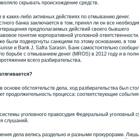
озволяло скрывать происхождение средств.
я в каких-либо активных действиях по отмыванию денег.
тного банка заключается в том, принял ли он все необход
отвращения предполагаемых действий своего бывшего
равовое понятие корпоративной уголовной ответственности
же были подвергнуты санкциям по этому основанию, в том
 Suisse и Bank J. Safra Sarasin. Банк самостоятельно сообщил
о борьбе с отмыванием денег (MROS) в 2012 году и в полн
протяжении всего разбирательства.
атягивается?
 основе обстоятельств дела, ход разбирательства был сто
т продолжительность процесса: соответствующие события
системы уголовного правосудия Федеральный уголовный с
ия слушаний.
ления дела велись раздельно и разными прокурорами. Лишь