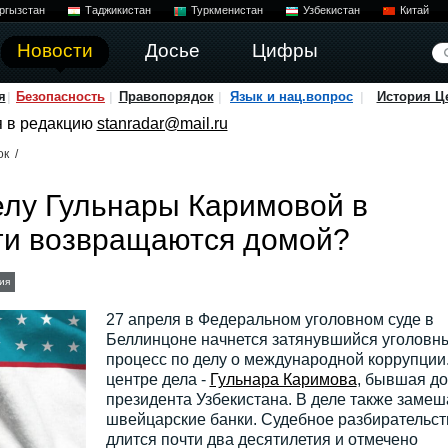
ргызстан
Таджикистан
Туркменистан
Узбекистан
Китай
Новости
Досье
Цифры
я
Безопасность
Правопорядок
Язык и нац.вопрос
История Ц
я в редакцию
stanradar@mail.ru
ок
/
елу Гульнары Каримовой в
ги возвращаются домой?
ия
27 апреля в Федеральном уголовном суде в
Беллинцоне начнется затянувшийся уголовн
процесс по делу о международной коррупции
центре дела -
Гульнара Каримова
, бывшая до
президента Узбекистана. В деле также заме
швейцарские банки. Судебное разбирательст
длится почти два десятилетия и отмечено