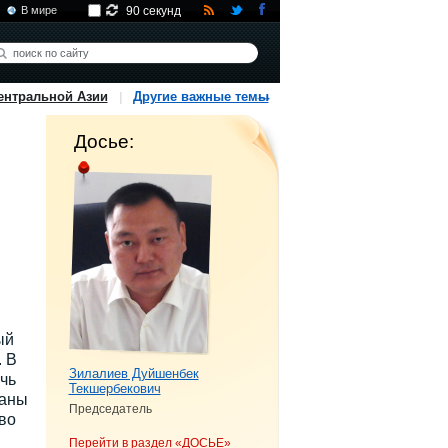
В мире
90 секунд
ентральной Азии
Другие важные темы
Досье:
ый
. В
Зилалиев Дуйшенбек
чь
Текшербекович
шаны
Председатель
во
Перейти в раздел «ДОСЬЕ»