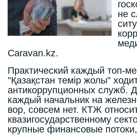
госк
не 
сит
кор
мед
Caravan.kz.
Практический каждый топ-м
"Қазақстан темiр жолы" ходи
антикоррупционных служб. Де
каждый начальник на железн
вор, совсем нет. КТЖ относи
квазигосударственному секто
крупные финансовые потоки,