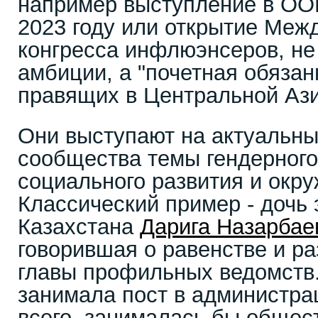
например выступление в ОО
2023 году или открытие Меж
конгресса инфлюэнсеров, не
амбиции, а "почетная обязан
правящих в Центральной Ази
Они выступают на актуальны
сообщества темы гендерного
социального развития и окр
Классический пример - дочь 
Казахстана
Дарига Назарбае
говорившая о равенстве и р
главы профильных ведомств
занимала пост в администрац
всего, занималась бы общес