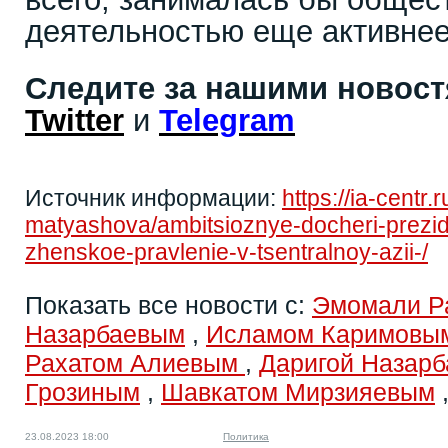
деятельностью еще активнее
Следите за нашими новос
Twitter
и
Telegram
Источник информации:
https://ia-centr.
matyashova/ambitsioznye-docheri-prezi
zhenskoe-pravlenie-v-tsentralnoy-azii-/
Показать все новости с:
Эмомали Р
Назарбаевым
,
Исламом Каримовы
Рахатом Алиевым
,
Даригой Назарб
Грозиным
,
Шавкатом Мирзияевым
23.08.2023 18:00
Политика