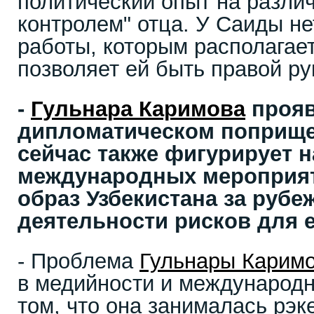
политический опыт на разли
контролем" отца. У Саиды не
работы, которым располагае
позволяет ей быть правой ру
-
Гульнара Каримова
прояв
дипломатическом поприще
сейчас также фигурирует 
международных мероприя
образ Узбекистана за рубеж
деятельности рисков для 
- Проблема
Гульнары Карим
в медийности и международн
том, что она занималась рэк