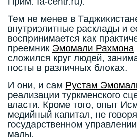
Прим. Ia-centr.ru).
Тем не менее в Таджикиста
внутриэлитные расклады и е
воспринимается как практич
преемник
Эмомали Рахмона
сложился круг людей, зани
посты в различных блоках.
И они, и сам
Рустам Эмомал
реализации туркменского сц
власти. Кроме того, опыт Ис
медийный капитал, не говоря
государственном управлении
малы.