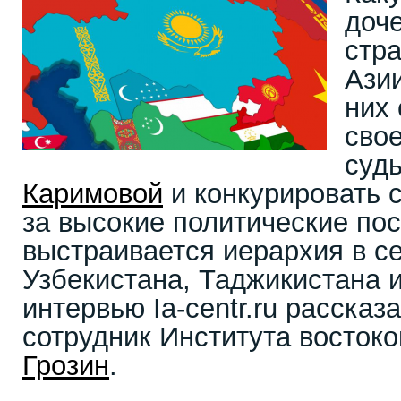
доч
стр
Азии
них
свое
суд
Каримовой
и конкурировать 
за высокие политические пос
выстраивается иерархия в с
Узбекистана, Таджикистана и
интервью Ia-centr.ru расска
сотрудник Института восток
Грозин
.