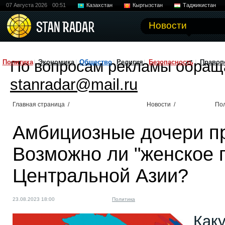
07 Августа 2026
00:51
Казахстан
Кыргызстан
Таджикистан
Новости
По вопросам рекламы обращ
Политика
Экономика
Общество
Религия
Безопасность
Правоп
stanradar@mail.ru
Главная страница
/
Новости
/
По
Амбициозные дочери пр
Возможно ли "женское 
Центральной Азии?
23.08.2023 18:00
Политика
Как