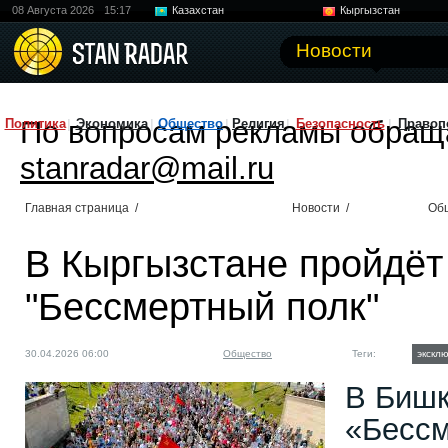
08 Августа 2026
15:17
Казахстан
Кыргызстан
Узбекистан
Китай
Новости
По вопросам рекламы обращ
Политика
Экономика
Общество
Религия
Безопасность
Правоп
stanradar@mail.ru
Главная страница
/
Новости
/
Об
В Кыргызстане пройдёт
"Бессмертный полк"
30.04.2026 06:00
Общество
Теги:
экскл
В Бишк
«Бессм