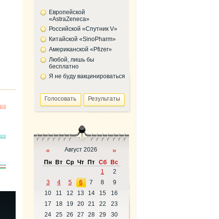
Европейской
«AstraZeneca»
Российской «Спутник V»
Китайской «SinoPharm»
Американской «Pfizer»
Любой, лишь бы
бесплатно
Я не буду вакцинироваться
«
Август 2026
»
Пн
Вт
Ср
Чт
Пт
Сб
Вс
1
2
3
4
5
6
7
8
9
10
11
12
13
14
15
16
17
18
19
20
21
22
23
24
25
26
27
28
29
30