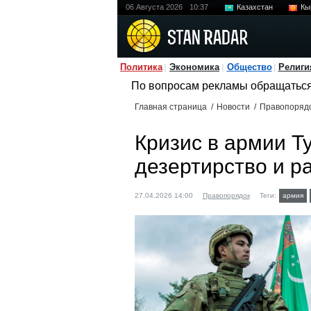
06 Августа 2026
10:37
Казахстан
Кы
Политика
Экономика
Общество
Религи
По вопросам рекламы обращатьс
Главная страница
/
Новости
/
Правопоряд
Кризис в армии Т
дезертирство и р
27.04.2026 14:00
Правопорядок
Теги:
армия