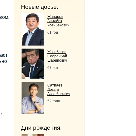
Новые досье:
вом.
Жапаров
Акылбек
Усенбекович
61 год
Жээнбеков
ают
Сооронбай
Шарипович
ьно
67 лет
Сатпаев
Досым
Асылбекович
52 года
Дни рождения: