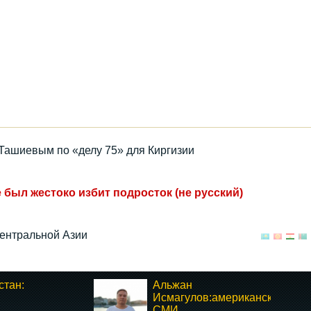
д Ташиевым по «делу 75» для Киргизии
 был жестоко избит подросток (не русский)
ентральной Азии
тан:
Альжан
Исмагулов:американское
СМИ...