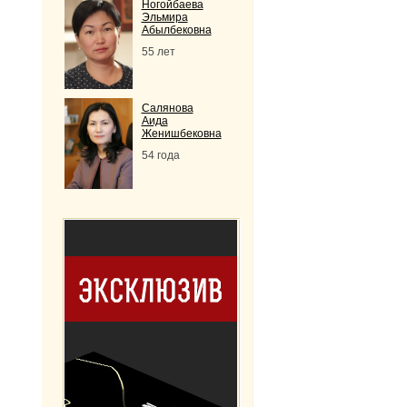
Ногойбаева
Эльмира
Абылбековна
55 лет
Салянова
Аида
Женишбековна
54 года