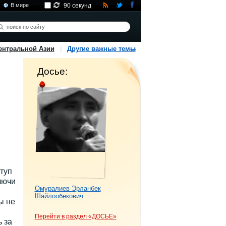
В мире
90 секунд
ентральной Азии
Другие важные темы
Досье:
туп
лючи
Омуралиев Эрланбек
и
Шайлообекович
ы не
Перейти в раздел «ДОСЬЕ»
 за