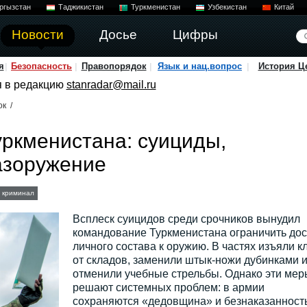
ргызстан
Таджикистан
Туркменистан
Узбекистан
Китай
Новости
Досье
Цифры
я
Безопасность
Правопорядок
Язык и нац.вопрос
История Ц
я в редакцию
stanradar@mail.ru
ок
/
уркменистана: суициды,
азоружение
криминал
Всплеск суицидов среди срочников вынудил
командование Туркменистана ограничить дос
личного состава к оружию. В частях изъяли к
от складов, заменили штык-ножи дубинками 
отменили учебные стрельбы. Однако эти мер
решают системных проблем: в армии
сохраняются «дедовщина» и безнаказанность