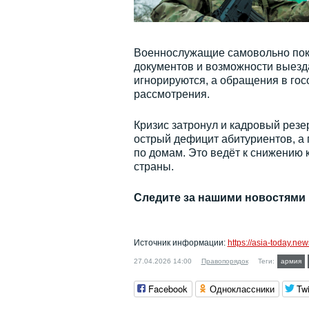
Военнослужащие самовольно поки
документов и возможности выезд
игнорируются, а обращения в гос
рассмотрения.
Кризис затронул и кадровый рез
острый дефицит абитуриентов, а
по домам. Это ведёт к снижению 
страны.
Следите за нашими новостями
Источник информации:
https://asia-today.n
27.04.2026 14:00
Правопорядок
Теги:
армия
Facebook
Одноклассники
Twi