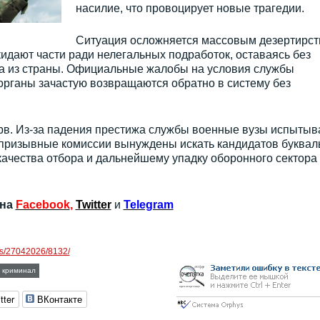
насилие, что провоцирует новые трагедии.
Ситуация осложняется массовым дезертирст
дают части ради нелегальных подработок, оставаясь без
а из страны. Официальные жалобы на условия службы
органы зачастую возвращаются обратно в систему без
ерв. Из-за падения престижа службы военные вузы испытыв
 призывные комиссии вынуждены искать кандидатов буквал
качества отбора и дальнейшему упадку оборонного сектора
 на
Facebook
,
Twitter
и
Telegram
ews/27042026/8132/
криминал
tter
ВКонтакте