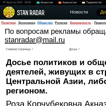
07 Августа 2026
09:55
Казахстан
Кыргызстан
Таджикистан
Новости
До
Политика
Экономика
Общество
Религия
Безопасность
Правоп
По вопросам рекламы обращ
stanradar@mail.ru
Главная страница
/
Досье
/
Досье политиков и общ
деятелей, живущих в ст
Центральной Азии, либ
регионом.
Роза Корчубековна Акна