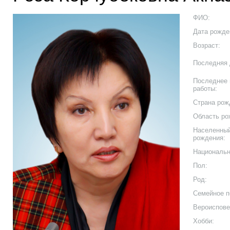
ФИО:
Дата рожде
Возраст:
Последняя 
Последнее 
работы:
Страна рож
Область ро
Населенный
рождения:
Национальн
Пол:
Род:
Семейное п
Вероиспове
Хобби: