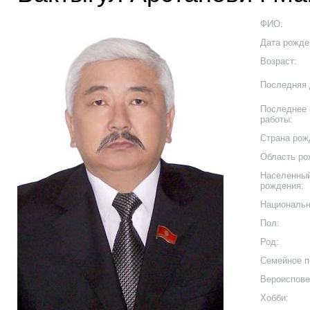
ФИО:
Дата рожде
Возраст:
Последняя 
Последнее 
работы:
Страна рож
Область ро
Населенный
рождения:
Национальн
Пол:
Род:
Семейное п
Вероиспове
Хобби: