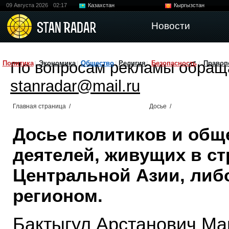
09 Августа 2026
02:17
Казахстан
Кыргызстан
Узбекистан
Китай
Новости
По вопросам рекламы обращ
Политика
Экономика
Общество
Религия
Безопасность
Правоп
stanradar@mail.ru
Главная страница
/
Досье
/
Досье политиков и общ
деятелей, живущих в ст
Центральной Азии, либ
регионом.
Бактыгул Арстанович Ма