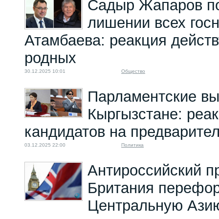
Садыр Жапаров по
лишении всех гос
Атамбаева: реакция действ
родных
30.12.2025 10:01
Общество
Парламентские вы
Кыргызстане: реак
кандидатов на предварител
03.12.2025 22:00
Политика
Антироссийский пр
Британия перефо
Центральную Ази