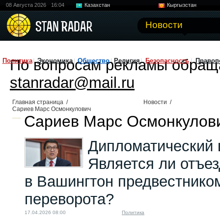
08 Августа 2026
16:04
Казахстан
Кыргызстан
Узбекистан
Китай
Новости
По вопросам рекламы обращ
Политика
Экономика
Общество
Религия
Безопасность
Правоп
stanradar@mail.ru
Главная страница
/
Новости
/
Сариев Марс Осмонкулович
Сариев Марс Осмонкулови
Дипломатический 
Является ли отъе
в Вашингтон предвестником
переворота?
17.04.2026 08:00
Политика