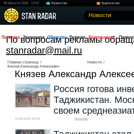
09 Августа 2026
13:47
Казахстан
Кыргызстан
Узбекистан
Китай
Новости
По вопросам рекламы обращ
Политика
Экономика
Общество
Религия
Безопасность
Правоп
stanradar@mail.ru
Главная страница
/
Новости
/
Князев Александр Алексеевич
Князев Александр Алексее
Россия готова инв
Таджикистан. Мос
своем среднеазиа
10.09.2022 06:00
Политика