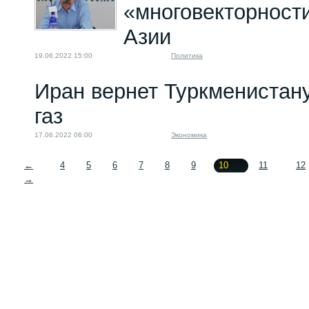
«многовекторност
Азии
19.06.2022 15:00
Политика
Иран вернет Туркменистану
газ
17.06.2022 06:00
Экономика
←
4
5
6
7
8
9
10
11
12
→