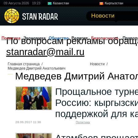
09 Августа 2026
19:23
Казахстан
Кыргызстан
Узбекистан
Китай
Новости
По вопросам рекламы обращ
Политика
Экономика
Общество
Религия
Безопасность
Правоп
stanradar@mail.ru
Главная страница
/
Новости
/
Медведев Дмитрий Анатольевич
Медведев Дмитрий Анатол
Прощальное турне
Россию: кыргызск
поддержкой для к
28.06.2017 11:38
Политика