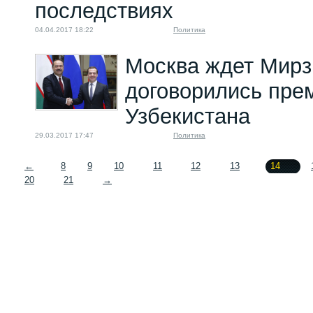
последствиях
04.04.2017 18:22
Политика
Москва ждет Мирз
договорились пре
Узбекистана
29.03.2017 17:47
Политика
←
8
9
10
11
12
13
14
20
21
→