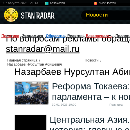
07 Августа 2026
21:13
Казахстан
Кыргызстан
Узбекистан
Китай
Новости
По вопросам рекламы обращ
Политика
Экономика
Общество
Религия
Безопасность
Правоп
stanradar@mail.ru
Главная страница
/
Новости
/
Назарбаев Нурсултан Абишевич
Назарбаев Нурсултан Аби
Реформа Токаева: 
парламента – к но
30.01.2026 10:00
Политика
Центральная Азия