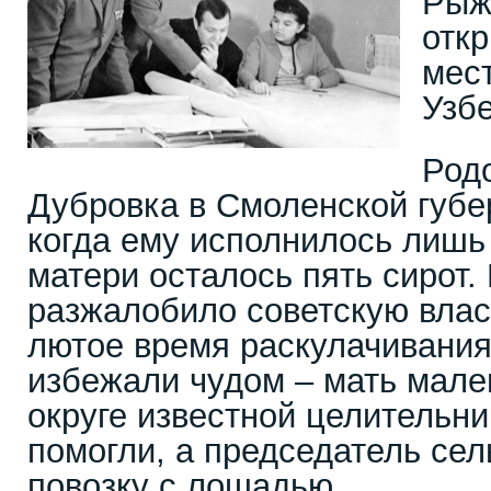
Рыжк
отк
мес
Узбе
Род
Дубровка в Смоленской губе
когда ему исполнилось лишь 
матери осталось пять сирот. 
разжалобило советскую влас
лютое время раскулачивания
избежали чудом – мать мале
округе известной целительни
помогли, а председатель се
повозку с лошадью.