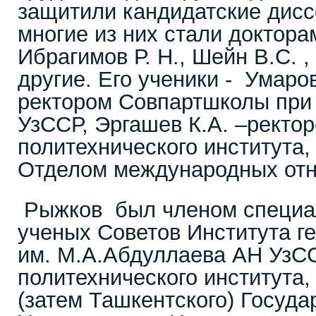
защитили кандидатские дис
многие из них стали доктора
Ибрагимов Р. Н., Шейн В.С. 
другие. Его ученики - Умаров
ректором Совпартшколы при
УзССР, Эргашев К.А. –ректо
политехнического института,
Отделом международных от
Рыжков был членом специа
ученых Советов Института ге
им. М.А.Абдуллаева АН УзСС
политехнического института,
(затем Ташкентского) Госуда