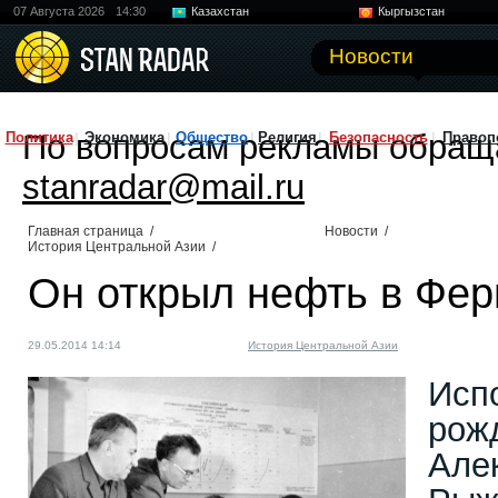
07 Августа 2026
14:30
Казахстан
Кыргызстан
Узбекистан
Китай
Новости
По вопросам рекламы обращ
Политика
Экономика
Общество
Религия
Безопасность
Правоп
stanradar@mail.ru
Главная страница
/
Новости
/
История Центральной Азии
/
Он открыл нефть в Фер
29.05.2014 14:14
История Центральной Азии
Исп
рож
Але