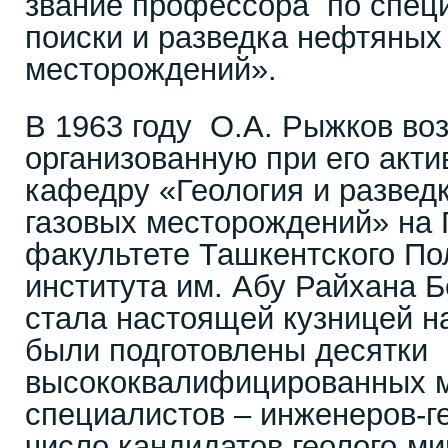
звание профессора по специ
поиски и разведка нефтяных 
месторождений».
В 1963 году О.А. Рыжков во
организованную при его акти
кафедру «Геология и развед
газовых месторождений» на 
факультете Ташкентского По
института им. Абу Райхана 
стала настоящей кузницей н
были подготовлены десятки
высококвалифицированных 
специалистов – инженеров-г
число кандидатов геолого-ми