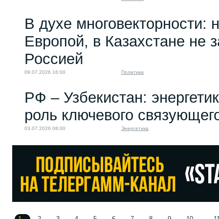
В духе многовекторности: 
Европой, в Казахстане не 
Россией
09.07.2026 16:00
Политика
РФ – Узбекистан: энергети
роль ключевого связующег
03.07.2026 08:00
Энергетика
1
2
3
4
5
6
7
8
9
10
1