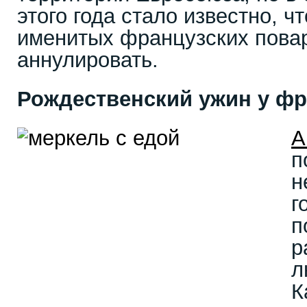
этого года стало известно, ч
именитых французских повар
аннулировать.
Рождественский ужин у ф
А
п
н
г
п
р
л
К