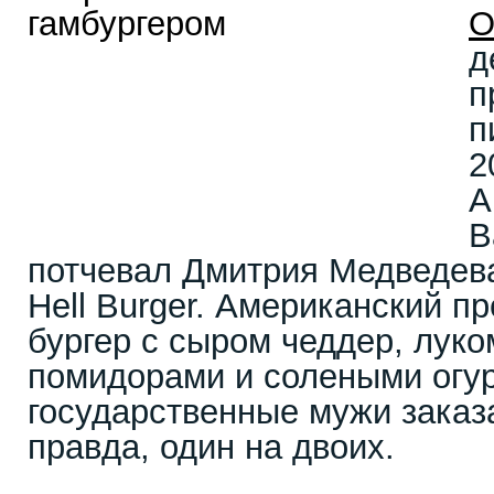
О
д
п
п
2
А
В
потчевал Дмитрия Медведева
Hell Burger. Американский п
бургер с сыром чеддер, луко
помидорами и солеными огур
государственные мужи заказ
правда, один на двоих.