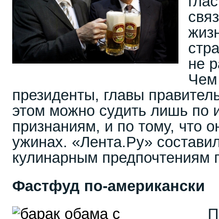
глас
связ
жиз
стр
не р
Чем
президенты, главы правител
этом можно судить лишь по 
признаниям, и по тому, что о
ужинах. «Лента.Ру» состави
кулинарным предпочтениям г
Фастфуд по-американски
П