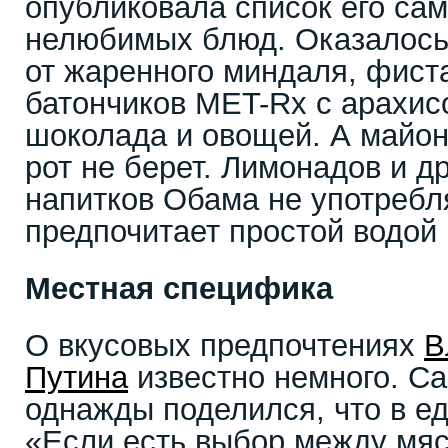
опубликовала список его са
нелюбимых блюд. Оказалось,
от жаренного миндаля, фист
батончиков MET-Rx с арахис
шоколада и овощей. А майон
рот не берет. Лимонадов и д
напитков Обама не употребл
предпочитает простой водой 
Местная специфика
О вкусовых предпочтениях
В
Путина
известно немного. Са
однажды поделился, что в ед
«Если есть выбор между мя