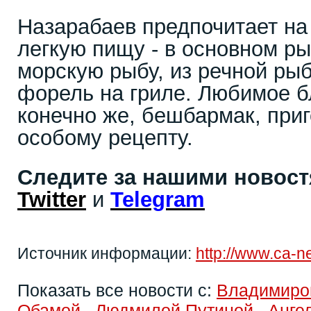
Назарабаев предпочитает на
легкую пищу - в основном р
морскую рыбу, из речной рыб
форель на гриле. Любимое б
конечно же, бешбармак, при
особому рецепту.
Следите за нашими новос
Twitter
и
Telegram
Источник информации:
http://www.ca-
Показать все новости с:
Владимиро
Обамой
,
Людмилой Путиной
,
Анге