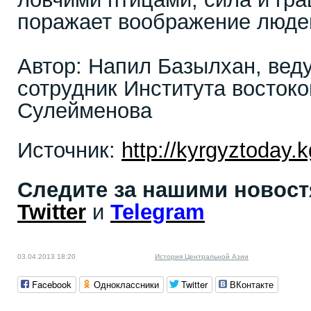
поражает воображение людей
Автор: Напил Базылхан, вед
сотрудник Института востоко
Сулейменова
Источник:
http://kyrgyztoday.k
Следите за нашими новос
Twitter
и
Telegram
03.04.2013 18:20
История Центральной Азии
Facebook
Одноклассники
Twitter
ВКонтакте