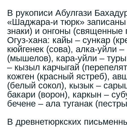
В рукописи Абулгази Бахадур-
«Шаджара-и тюрк» записаны 
знаки) и онгоны (священные 
Огуз-хана: кайы – сункар (кре
кюйгенек (сова), алка-уйли –
(мышелов), кара-уйли – туры
– кызыл карчыгай (перепелят
кожген (красный ястреб), ав
(белый сокол), кызык – сары
бакари (ворон), каркын – суб
бечене – ала туганак (пестры
В древнетюркских письменны