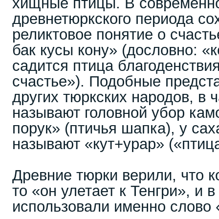
хищные птицы. В современно
древнетюркского периода со
реликтовое понятие о счастье
бак кусы кону» (дословно: «к
садится птица благоденствия
счастье»). Подобные предста
других тюркских народов, в 
называют головной убор кам
порук» (птичья шапка), у сах
называют «кут+урар» («птица
Древние тюрки верили, что к
то «он улетает к Тенгри», и 
использовали именно слово «