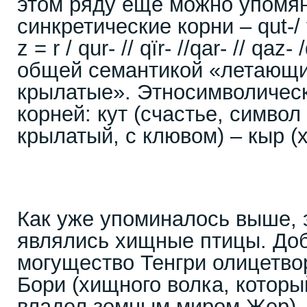
этом ряду еще можно упомя
синкретические корни – qut-/ t
z = r / qur- // qïr- //qar- // qaz-
общей семантикой «летающи
крылатые». Этносимволичес
корней: кут (счастье, символ 
крылатый, с клювом) – кыр (
Как уже упоминалось выше, 
являлись хищные птицы. Доб
могущество Тенгри олицетво
Бори (хищного волка, которы
владел земным миром Жер).