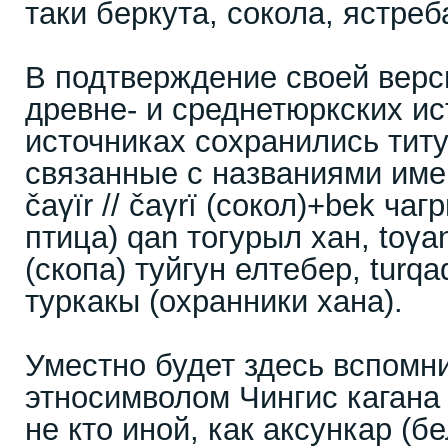
таки беркута, сокола, ястреб
В подтверждение своей верс
древне- и среднетюркских и
источниках сохранились тит
связанные с названиями име
čaγïr // čaγrï (сокол)+bek чаг
птица) qan тогурыл хан, toγan
(скопа) туйгун елтебер, turq
туркакы (охранники хана).
Уместно будет здесь вспомн
этносимволом Чингис кагана 
не кто иной, как аксункар (б