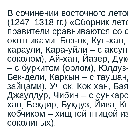
В сочинении восточного лет
(1247–1318 гг.) «Сборник ле
правители сравниваются со
охотниками: Боз-ок, Кун-хан,
караули, Кара-уйли – с аксу
соколом), Ай-хан, Йазер, Ду
– с буркитом (орлом), Юлдуз
Бек-дели, Каркын – с тауша
зайцами), Уч-ок, Кок-хан, Ба
Джаулдур, Чибин – с сункаро
хан, Бекдир, Букдуз, Йива, К
кобчиком – хищной птицей и
соколиных).