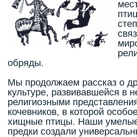
мес
пти
сте
свя
мир
рел
обряды.
Мы продолжаем рассказ о д
культуре, развивавшейся в н
религиозными представлени
кочевников, в которой особо
хищные птицы. Наши умелые
предки создали универсальн