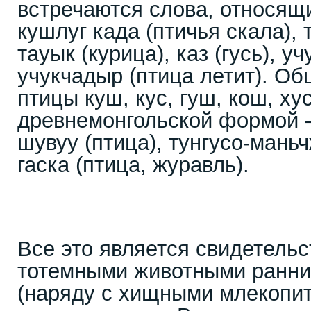
встречаются слова, относящ
кушлуг када (птичья скала), 
тауык (курица), каз (гусь), уч
учукчадыр (птица летит). О
птицы куш, кус, гуш, кош, ху
древнемонгольской формой –
шувуу (птица), тунгусо-мань
гаска (птица, журавль).
Все это является свидетельс
тотемными животными ранни
(наряду с хищными млекопи