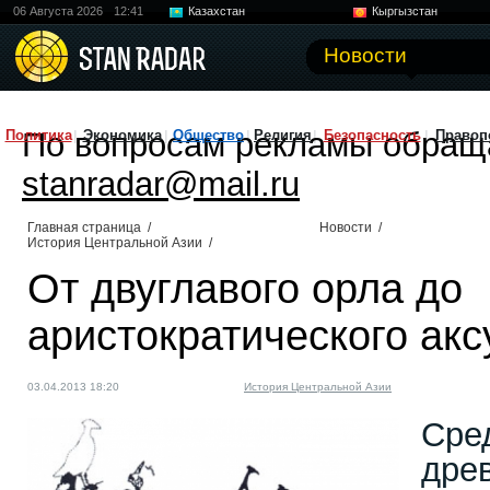
06 Августа 2026
12:41
Казахстан
Кыргызстан
Узбекистан
Китай
Новости
По вопросам рекламы обращ
Политика
Экономика
Общество
Религия
Безопасность
Правоп
stanradar@mail.ru
Главная страница
/
Новости
/
История Центральной Азии
/
От двуглавого орла до
аристократического акс
03.04.2013 18:20
История Центральной Азии
Сре
дре