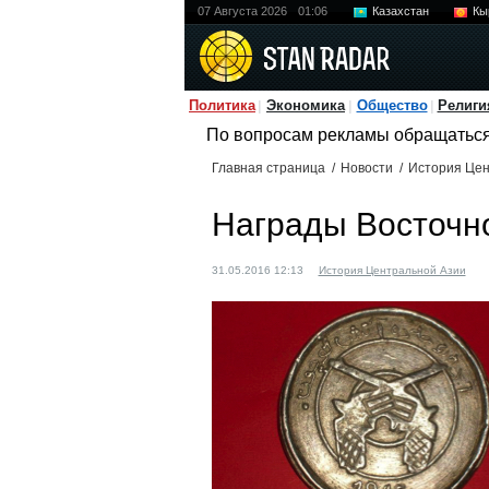
07 Августа 2026
01:06
Казахстан
Кы
Политика
Экономика
Общество
Религи
По вопросам рекламы обращатьс
Главная страница
/
Новости
/
История Цен
Награды Восточно
31.05.2016 12:13
История Центральной Азии