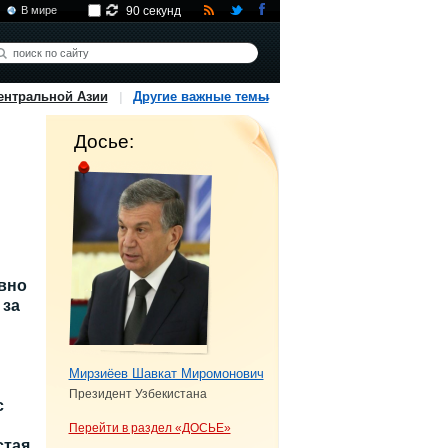
В мире
90 секунд
ентральной Азии
Другие важные темы
Досье:
вно
 за
Мирзиёев Шавкат Миромонович
Президент Узбекистана
с
Перейти в раздел «ДОСЬЕ»
стая