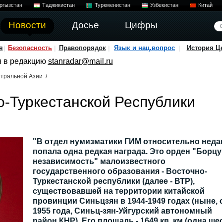
ргызстан
Таджикистан
Туркменистан
Узбекистан
Китай
Новости
Досье
Цифры
я
Безопасность
Правопорядок
Язык и нац.вопрос
История Ц
я в редакцию
stanradar@mail.ru
тральной Азии
/
-Туркестанской Республики
"В отдел нумизматики ГИМ относительно неда
попала одна редкая награда. Это орден "Борцу
независимость" малоизвестного
государственного образования - Восточно-
Туркестанской республики (далее - ВТР),
существовавшей на территории китайской
провинции Синьцзян в 1944-1949 годах (ныне, 
1955 года, Синьц-зян-Уйгурский автономный
район КНР). Его площадь - 1649 кв. км (одна ше