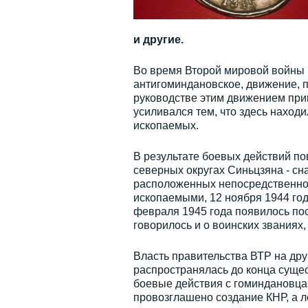
и другие.
Во время Второй мировой войны в
антигоминдановское, движение, п
руководстве этим движением при
усиливался тем, что здесь наход
ископаемых.
В результате боевых действий п
северных округах Синьцзяна - сн
расположенных непосредственно 
ископаемыми, 12 ноября 1944 год
февраля 1945 года появилось пос
говорилось и о воинских званиях,
Власть правительства ВТР на дру
распространялась до конца сущес
боевые действия с гоминдановцам
провозглашено создание КНР, а л