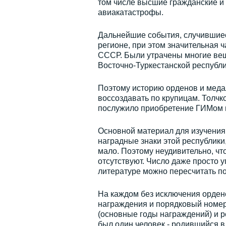
том числе высшие гражданские и 
авиакатастрофы.
Дальнейшие события, случившиеся
регионе, при этом значительная 
СССР. Были утрачены многие вещ
Восточно-Туркестанской республи
Поэтому историю орденов и медал
воссоздавать по крупицам. Толчк
послужило приобретение ГИМом п
Основной материал для изучения
наградные знаки этой республики
мало. Поэтому неудивительно, чт
отсутствуют. Число даже просто 
литературе можно пересчитать по
На каждом без исключения ордене
награждения и порядковый номер н
(основные годы награждений) и ре
был один человек - родившийся в