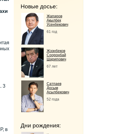
Новые досье:
ахи
Жапаров
Акылбек
Усенбекович
61 год
итая
зных
Жээнбеков
Сооронбай
Шарипович
67 лет
Сатпаев
. 3
Досым
Асылбекович
52 года
Дни рождения:
Р, в