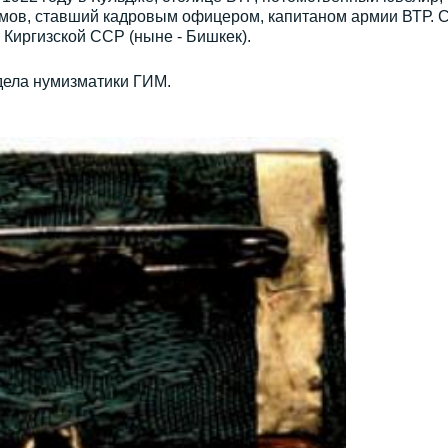
имов, ставший кадровым офицером, капитаном армии ВТР. 
 Киргизской ССР (ныне - Бишкек).
дела нумизматики ГИМ.