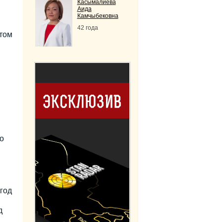
Касымалиева
Аида
Камчыбековна
42 года
том
о
год
д