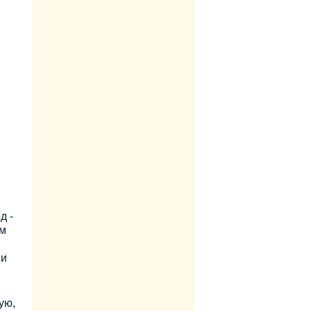
д -
ом
 и
ую,