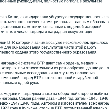
военные руководители, полностью погибла в результате
 в Китае, ликвидировали уйгурскую государственность в э
часть местного населения эмигрировала, главным образом в
ественные памятники, связанные с недолгой историей
ки, в том числе награды и наградная документация.
ей ВТР, которой я занимаюсь уже несколько лет, пришлось
ом для обнародования результатов части этой работы
ервого ордена этого государственного образования.
 наградной системы ВТР дают сами ордена, медали и
, которых, при относительном их разнообразии, до нас дошл
о специальные исследования на эту тему полностью
упоминаний наград ВТР в отечественной и зарубежной
 пальцам одной руки.
, медали и наградном знаке на оборотной стороне выбиты 
аграды. Самая ранняя дата - 1944 год, затем - 1945, 1946
дко - 1947,1948 годы. Автором и изготовителем всех награ
 1922 году в Кульдже, столице ВТР, потомственный ювелир,