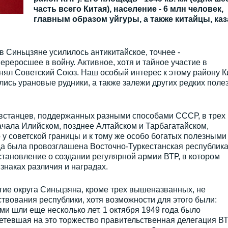
часть всего Китая), население - 6 млн человек,
главным образом уйгуры, а также китайцы, каз
 Синьцзяне усилилось антикитайское, точнее -
ереросшее в войну. Активное, хотя и тайное участие в
нял Советский Союз. Наш особый интерес к этому району К
ились урановые рудники, а также залежи других редких поле
овстанцев, поддержанных разными способами СССР, в трех
ачала Илийском, позднее Алтайском и Тарбагатайском,
у советской границы и к тому же особо богатых полезными
а была провозглашена Восточно-Туркестанская республика
тановление о создании регулярной армии ВТР, в котором
 знаках различия и наградах.
гие округа Синьцзяна, кроме трех вышеназванных, не
твования республики, хотя возможности для этого были:
и шли еще несколько лет. 1 октября 1949 года было
етевшая на это торжество правительственная делегация ВТ