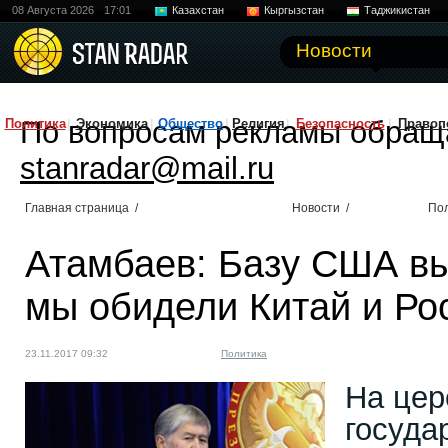
08 Августа 2026
17:01
Казахстан
Кыргызстан
Таджикистан
Новости
По вопросам рекламы обращ
Политика
Экономика
Общество
Религия
Безопасность
Правоп
stanradar@mail.ru
Главная страница
/
Новости
/
По
Атамбаев: Базу США вы
мы обидели Китай и Ро
23.11.2017 09:32
Политика
На цер
госуда