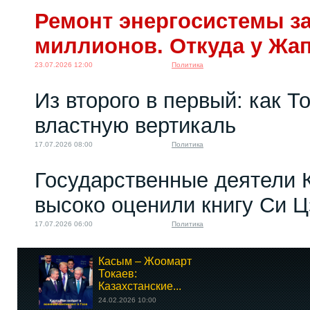
Ремонт энергосистемы за
миллионов. Откуда у Жа
23.07.2026 12:00
Политика
Из второго в первый: как Т
властную вертикаль
17.07.2026 08:00
Политика
Государственные деятели 
высоко оценили книгу Си 
17.07.2026 06:00
Политика
Касым – Жоомарт
Токаев:
Казахстанские...
24.02.2026 10:00