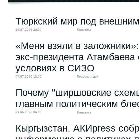
Западному НПО-
Тюркский мир под внешним
активисту из
Кыргызстана...
16.07.2026 20:00
Политика
02.08.2023 10:00
«Меня взяли в заложники»:
экс‑президента Атамбаева 
условиях в СИЗО
07.07.2026 12:02
Правопорядок
Почему "ширшовские схемы
главным политическим бл
29.06.2026 06:00
Политика
Кыргызстан. АКИpress соб