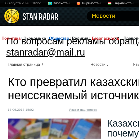
06 Августа 2026
16:22
Казахстан
Кыргызстан
Таджикистан
Новости
По вопросам рекламы обращ
Политика
Экономика
Общество
Религия
Безопасность
Правоп
stanradar@mail.ru
Главная страница
/
Новости
/
Язы
Кто превратил казахски
неиссякаемый источник
16.06.2018 15:02
Язык и нац.вопрос
Казахс
почему