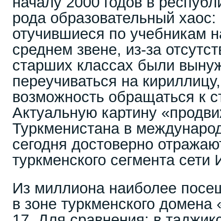
началу 2000 годов в республ
рода образовательный хаос:
отучившиеся по учебникам н
среднем звене, из-за отсутс
старших классах были выну
переучиваться на кириллицу,
возможность обращаться к с
Актуальную картину «продв
Туркменистана в междунаро
сегодня достоверно отражаю
туркменского сегмента сети 
Из миллиона наиболее посе
в зоне туркменского домена
17. Для сравнения: в таджикс