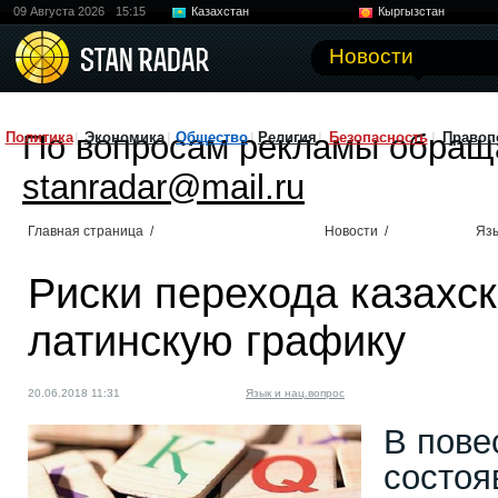
09 Августа 2026
15:15
Казахстан
Кыргызстан
Узбекистан
Китай
Новости
По вопросам рекламы обращ
Политика
Экономика
Общество
Религия
Безопасность
Правоп
stanradar@mail.ru
Главная страница
/
Новости
/
Язы
Риски перехода казахск
латинскую графику
20.06.2018 11:31
Язык и нац.вопрос
В пове
состоя