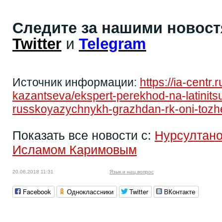
Следите за нашими новос
Twitter
и
Telegram
Источник информации:
https://ia-centr.
kazantseva/ekspert-perekhod-na-latinits
russkoyazychnykh-grazhdan-rk-oni-tozhe
Показать все новости с:
Нурсултан
Исламом Каримовым
20.06.2018 11:31
Язык и нац.вопрос
Facebook
Одноклассники
Twitter
ВКонтакте