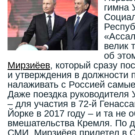
гимна 
Социал
Респуб
«Ассал
велик 
об это
Мирзиёев
, который сразу по
и утверждения в должности 
налаживать с Россией самые
Даже поездка руководителя 
– для участия в 72-й Генас
Йорке в 2017 году – и та не 
вмешательства Кремля. По 
СМИ, Мирзиёев прилетел в 