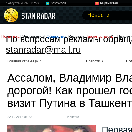
07 Августа 2026
15:58
Казахстан
Кыргызстан
Узбекистан
Китай
Новости
По вопросам рекламы обращ
Политика
Экономика
Общество
Религия
Безопасность
Правоп
stanradar@mail.ru
Главная страница
/
Новости
/
По
Ассалом, Владимир Вл
дорогой! Как прошел г
визит Путина в Ташкент
22.10.2018 09:33
Политика
Первая