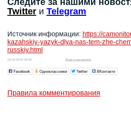
Следите за нашими новос
Twitter
и
Telegram
Источник информации:
https://camonito
kazahskiy-yazyk-dlya-nas-tem-zhe-chem
russkiy.html
18.04.2019 16:00
Язык и нац.вопрос
Facebook
Одноклассники
Twitter
ВКонтакте
Правила комментирования