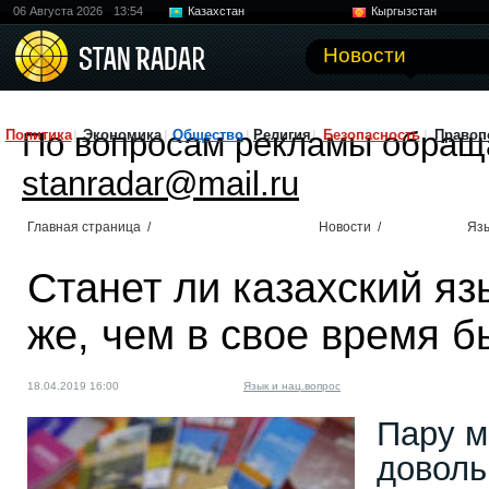
06 Августа 2026
13:54
Казахстан
Кыргызстан
Узбекистан
Китай
Новости
По вопросам рекламы обращ
Политика
Экономика
Общество
Религия
Безопасность
Правоп
stanradar@mail.ru
Главная страница
/
Новости
/
Язы
Станет ли казахский яз
же, чем в свое время б
18.04.2019 16:00
Язык и нац.вопрос
Пару м
доволь