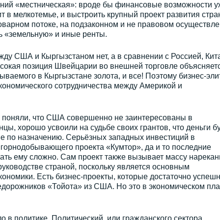
ений «местническая»: вроде бы финансовые возможности у
ит в мелкотемье, и выстроить крупный проект развития стр
товарном потоке, на подзаконном и не правовом осуществл
ь «земельную» и иные ренты.
ду США и Кыргызстаном нет, а в сравнении с Россией, Кит
ысокая позиция Швейцарии во внешней торговле объясняет
ываемого в Кыргызстане золота, и все! Поэтому бизнес-эли
ономического сотрудничества между Америкой и
 поняли, что США совершенно не заинтересованы в
цы, хорошо усвоили на судьбе своих грантов, что деньги б
 не по назначению. Серьёзных западных инвестиций в
 горнодобывающего проекта «Кумтор», да и то последние
ать ему сложно. Сам проект также вызывает массу нарекан
уководстве страной, поскольку является основным
номики. Есть бизнес-проекты, которые достаточно успеш
едорожников «Тойота» из США. Но это в экономическом пла
о в политике. Политический, или гражданского сектора,