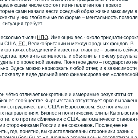
давляющем числе состоят из интеллигентов первого
оторые сами начали вести оседлый образ жизни максимум в
ожекты у них глобальные по форме – ментальность позволяе
 ситуация требует.
 несколько тысяч
НПО
. Имеющих вес - около тридцати-сорока
ии США,
ЕС
, Великобритании и международных фондов. В
иков таких объединений известна: главное – выжить сейчас
едства, проявить активность, и объяснить, почему результа
дить по проектной заявке. Понятное дело – государство не 
ьно. Здесь можно нарисовать любой отчет, и в зависимости 
ь похвалу в виде дальнейшего финансирования «словесно
 он чётко отличает конкретные и измеримые результаты от
бизнес-сообществе Кыргызстана отсутствует ярко выражен
ому сотрудничеству с США и Евросоюзом. Все понимают
х направлениях. Бизнес и политические элиты Кыргызстан
о те, кто против сближения с США, автоматически становят
ми сторонниками России и ее союзников. Последнее не
литы, где, понятно, выкристаллизованы сторонники разных
 времен борьбы за «рыночную экономику» и десоветизацию