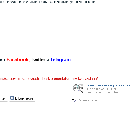
ги с измеряемыми показателями успешности.
 на
Facebook
,
Twitter
и
Telegram
perts/sergey-masaulov/politicheskie-orientatsii-elity-kyrgyzstana/
tter
ВКонтакте