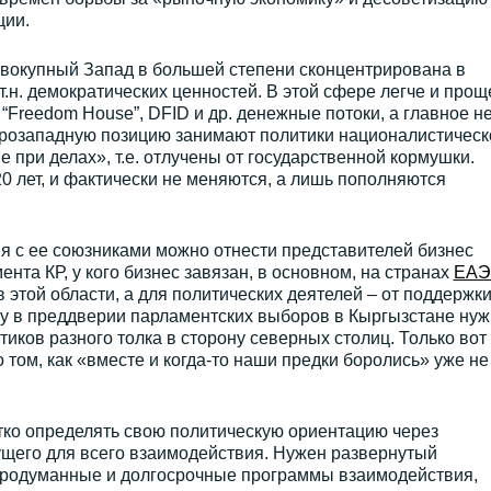
ции.
вокупный Запад в большей степени сконцентрирована в
т.н. демократических ценностей. В этой сфере легче и прощ
D, “Freedom House”, DFID и др. денежные потоки, а главное н
: прозападную позицию занимают политики националистическ
е при делах», т.е. отлучены от государственной кормушки.
0 лет, и фактически не меняются, а лишь пополняются
я с ее союзниками можно отнести представителей бизнес
нта КР, у кого бизнес завязан, в основном, на странах
ЕАЭ
в этой области, а для политических деятелей – от поддержки
му в преддверии парламентских выборов в Кыргызстане нуж
иков разного толка в сторону северных столиц. Только вот
 том, как «вместе и когда-то наши предки боролись» уже не
тко определять свою политическую ориентацию через
ущего для всего взаимодействия. Нужен развернутый
Продуманные и долгосрочные программы взаимодействия,