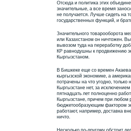
Отсюда и политика этих объедин
значительные, а все время занос
не получается. Лучше сидеть на 
государственных функций, и брат
Значительного товарооборота меж
или Казахстаном он ничтожен. В
вывозом туда на переработку доб
КР равнодушны к продвижению эк
Кыргызстаном.
В Бишкеке еще со времен Акаева
кыргызской экономике, а американ
потрачены на что угодно, только
Кыргызстане нет, за исключением
пятнадцать лет полноценно работ
Кыргызстане, причем при любом р
бюджетообразующим фактором эко
работают, например, доставка вн
ничто.
Несколько по-другому обстоит дел