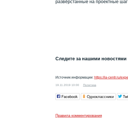
развёрстанные на проектные ша
Следите за нашими новостями
Источник информации:
https://ia-centr.ru/ex
19.11.2019 10:00
Политика
Facebook
Одноклассники
Twi
Правила комментирования