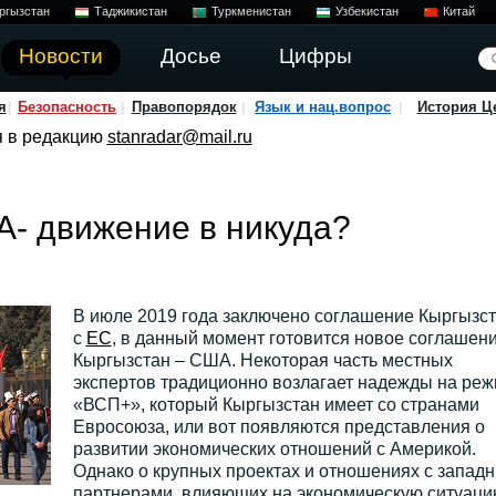
ргызстан
Таджикистан
Туркменистан
Узбекистан
Китай
Новости
Досье
Цифры
я
Безопасность
Правопорядок
Язык и нац.вопрос
История Ц
я в редакцию
stanradar@mail.ru
- движение в никуда?
В июле 2019 года заключено соглашение Кыргызс
с
ЕС
, в данный момент готовится новое соглашен
Кыргызстан – США. Некоторая часть местных
экспертов традиционно возлагает надежды на ре
«ВСП+», который Кыргызстан имеет со странами
Евросоюза, или вот появляются представления о
развитии экономических отношений с Америкой.
Однако о крупных проектах и отношениях с запад
партнерами, влияющих на экономическую ситуаци