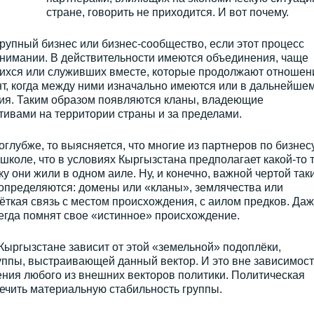
стране, говорить не приходится. И вот почему.
упный бизнес или бизнес-сообщество, если этот процесс
онимании. В действительности имеются объединения, чаще
шихся или служивших вместе, которые продолжают отношен
т, когда между ними изначально имеются или в дальнейше
ия. Таким образом появляются кланы, владеющие
вами на территории страны и за пределами.
поглубже, то выясняется, что многие из партнеров по бизнес
школе, что в условиях Кыргызстана предполагает какой-то 
 они жили в одном аиле. Ну, и конечно, важной чертой так
 определяются: домены или «кланы», землячества или
ёткая связь с местом происхождения, с аилом предков. Да
егда помнят свое «истинное» происхождение.
Кыргызстане зависит от этой «земельной» подоплёки,
уппы, выстраивающей данный вектор. И это вне зависимост
ния любого из внешних векторов политики. Политическая
ечить материальную стабильность группы.