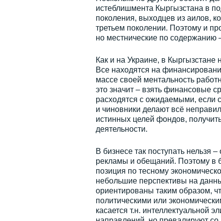
истеблишмента Кыргызстана в по
поколения, выходцев из аилов, к
третьем поколении. Поэтому и пр
но местнические по содержанию –
Как и на Украине, в Кыргызстане
Все находятся на финансирован
массе своей ментальность работн
это значит – взять финансовые ср
расходятся с ожидаемыми, если су
и чиновники делают всё неправил
истинных целей фондов, получит
деятельности.
В бизнесе так поступать нельзя –
рекламы и обещаний. Поэтому в 
позиция по тесному экономическ
небольшие перспективы на данны
ориентированы таким образом, чт
политическими или экономически
касается т.н. интеллектуальной э
направлений, но превалируют со