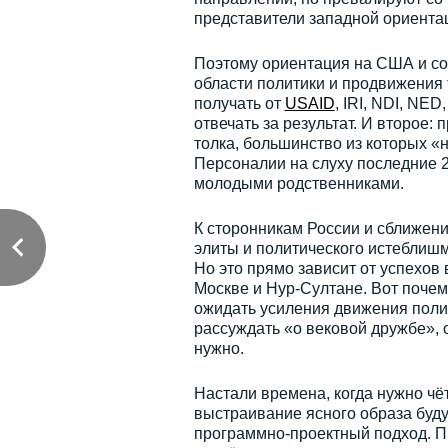
представители западной ориента
Поэтому ориентация на США и со
области политики и продвижения 
получать от
USAID
, IRI, NDI, NE
отвечать за результат. И второе
толка, большинство из которых «н
Персоналии на слуху последние 2
молодыми родственниками.
К сторонникам России и сближени
элиты и политического истеблишме
Но это прямо зависит от успехов 
Москве и Нур-Султане. Вот поче
ожидать усиления движения полит
рассуждать «о вековой дружбе», о
нужно.
Настали времена, когда нужно чё
выстраивание ясного образа буд
программно-проектный подход. 