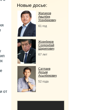
Новые досье:
Жапаров
Акылбек
Усенбекович
ия
61 год
м
Жээнбеков
Сооронбай
Шарипович
у
67 лет
тип
их
Сатпаев
же
Досым
Асылбекович
52 года
и от