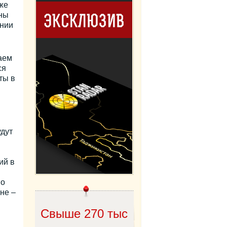
же
аны
ении
аем
ся
ты в
удут
ий в
но
не –
Cвыше 270 тыс