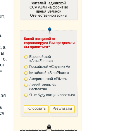
жителей Таджикской
ССР ушли на фронт во
время Великой
Отечественной войны
т,
.
Какой вакциной от
коронавируса Вы предпочли
, а
бы привиться?
ты
Европейской
то,
«AstraZeneca»
от
Российской «Спутник V»
й»
Китайской «SinoPharm»
Американской «Pfizer»
Любой, лишь бы
бесплатно
ная
Я не буду вакцинироваться
а
ся