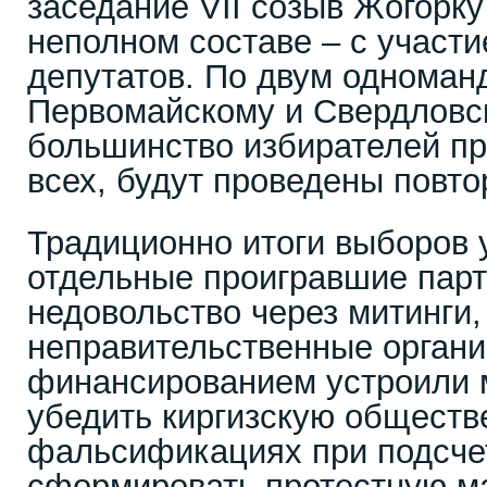
заседание VII созыв Жогорк
неполном составе – с участи
депутатов. По двум одноман
Первомайскому и Свердловск
большинство избирателей пр
всех, будут проведены повт
Традиционно итоги выборов у
отдельные проигравшие парт
недовольство через митинги,
неправительственные органи
финансированием устроили 
убедить киргизскую обществ
фальсификациях при подсчет
сформировать протестную ма