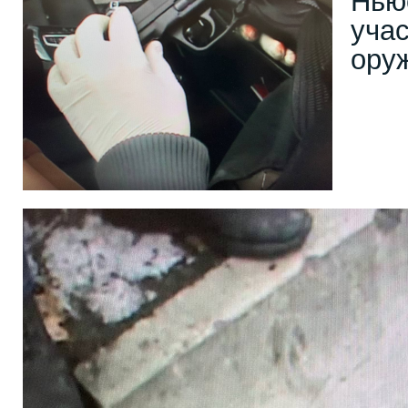
Нью
учас
ору