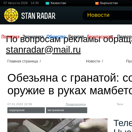
07 Августа 2026
14:39
Казахстан
Кыргызстан
Узбекистан
Китай
Новости
По вопросам рекламы обращ
Политика
Экономика
Общество
Религия
Безопасность
Правоп
stanradar@mail.ru
Главная страница
/
Новости
/
Пр
Обезьяна с гранатой: 
оружие в руках мамбет
07.01.2022 22:56
Правопорядок
Теги:
терроризм
экстремизм
Тел