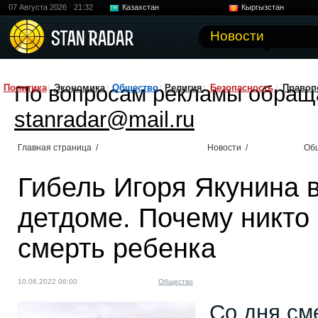
07 Августа 2026
21:32
Казахстан
Кыргызстан
Узбекистан
Китай
Новости
По вопросам рекламы обращ
Политика
Экономика
Общество
Религия
Безопасность
Правоп
stanradar@mail.ru
Главная страница
/
Новости
/
Об
Гибель Игоря Якунина 
детдоме. Почему никто 
смерть ребенка
10.06.2022 06:00
Общество
Со дня см