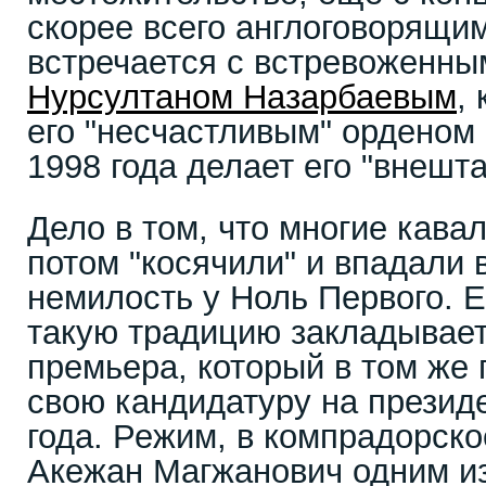
скорее всего англоговорящи
встречается с встревоженн
Нурсултаном Назарбаевым
,
его "несчастливым" орденом 
1998 года делает его "внешт
Дело в том, что многие кава
потом "косячили" и впадали 
немилость у Ноль Первого. 
такую традицию закладывает
премьера, который в том же 
свою кандидатуру на презид
года. Режим, в компрадорско
Акежан Магжанович одним и