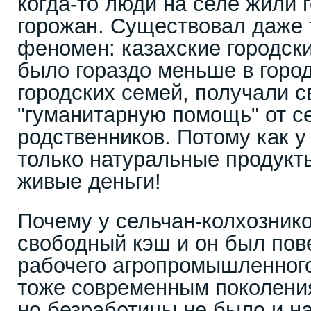
когда-то люди на селе жили 
горожан. Существовал даже 
феномен: казахские городск
было гораздо меньше в горо
городских семей, получали с
"гуманитарную помощь" от с
родственников. Потому как у
только натуральные продукты
живые деньги!
Почему у сельчан-колхозник
свободный кэш и он был пов
рабочего агропромышленного
тоже современным поколения
но безработицы не было и на