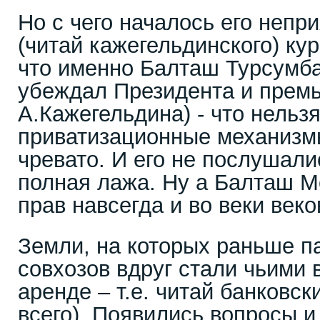
Но с чего началось его непр
(читай кажегельдинского) ку
что именно Балташ Турсумба
убеждал Президента и премь
А.Кажегельдина) - что нельз
приватизационные механизмы
чревато. И его не послушали
полная лажа. Ну а Балташ М
прав навсегда и во веки веко
Земли, на которых раньше па
совхозов вдруг стали чьими 
аренде – т.е. читай банковс
всего). Появились вопросы и 