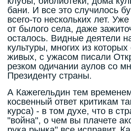
клубы, библиотеки, дома ку
бани. И все это случилось б
всего-то нескольких лет. Уж
от былого села, даже зажиточ
осталось. Видные деятели н
культуры, многих из которых
живых, с ужасом писали Отк
резком одичании аулов со м
Президенту страны.
А Кажегельдин тем временем
косвенный ответ критикам та
курса) - в том духе, что в ст
"война", о чем вы плачете а
рука рынка" все исправит. Ка