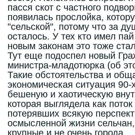
пасся скот с частного подвор
появилась прослойка, котору
"сельской", потому что за ду
осталось. У тех кто имел пай
новым законам это тоже ста
Тут еще подоспел новый Гра
министра-младотюрка (об это
Такие обстоятельства и общ
экономическая ситуация 90-х
бешеную и хаотическую вну
которая выглядела как поток
потерявших всякую перспек
осмысленной жизни сельчан,
крупные и не очень города.