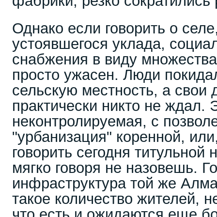
фабрики, резко сократились 
Однако если говорить о селе
устоявшегося уклада, социа
снабжения в виду множеств
просто ужасен. Люди покида
сельскую местность, а свои д
практически никто не ждал. Э
неконтролируемая, с позволе
"урбанизация" коренной, или
говорить сегодня титульной 
мягко говоря не назовешь. Г
инфраструктура той же Алма
такое количество жителей, н
что есть и ожидаются еще б