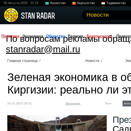
08 Августа 2026
01:18
Казахстан
Кыргызстан
Таджикистан
Новости
По вопросам рекламы обращ
Политика
Экономика
Общество
Религия
Безопасность
Правоп
stanradar@mail.ru
Главная страница
/
Новости
/
Эк
Зеленая экономика в об
Киргизии: реально ли э
24.01.2023 20:31
Экономика
Теги:
влас
Пре
Сад