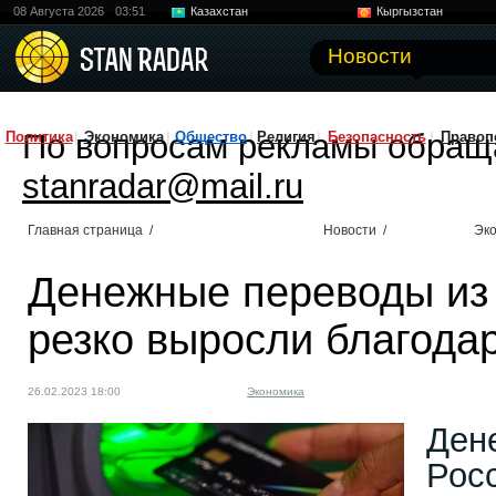
08 Августа 2026
03:51
Казахстан
Кыргызстан
Узбекистан
Китай
Новости
По вопросам рекламы обращ
Политика
Экономика
Общество
Религия
Безопасность
Правоп
stanradar@mail.ru
Главная страница
/
Новости
/
Эк
Денежные переводы из
резко выросли благода
26.02.2023 18:00
Экономика
Ден
Рос