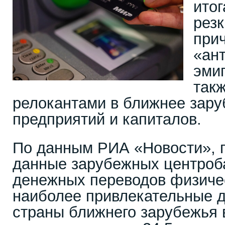
итог
резк
при
«ан
эмиг
так
релокантами в ближнее зару
предприятий и капиталов.
По данным РИА «Новости», 
данные зарубежных центроб
денежных переводов физичес
наиболее привлекательные д
страны ближнего зарубежья в