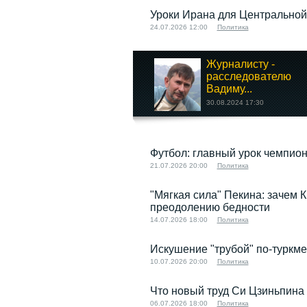
Уроки Ирана для Центральной
24.07.2026 12:00
Политика
Журналисту -
расследователю
Вадиму...
30.08.2024 17:30
Футбол: главный урок чемпион
21.07.2026 20:00
Политика
"Мягкая сила" Пекина: зачем 
преодолению бедности
14.07.2026 18:00
Политика
Искушение "трубой" по-туркме
10.07.2026 20:00
Политика
Что новый труд Си Цзиньпина
06.07.2026 18:00
Политика