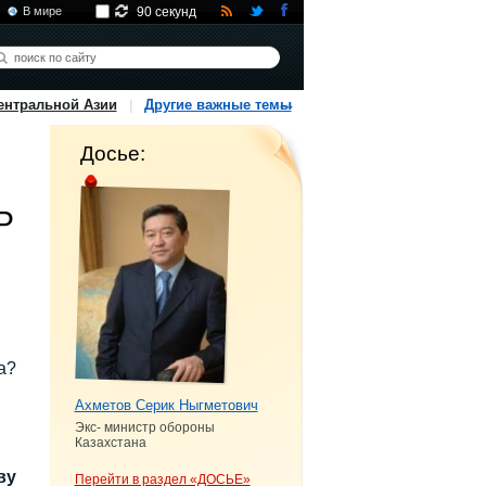
В мире
90 секунд
ентральной Азии
Другие важные темы
Досье:
Р
а?
Ахметов Серик Ныгметович
Экс- министр обороны
Казахстана
ву
Перейти в раздел «ДОСЬЕ»