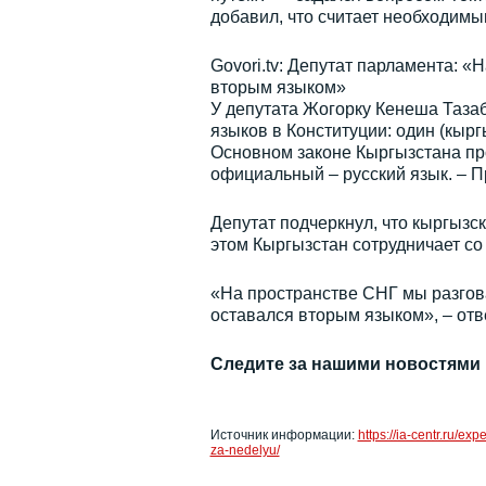
добавил, что считает необходимы
Govori.tv: Депутат парламента: «
вторым языком»
У депутата Жогорку Кенеша Таза
языков в Конституции: один (кырг
Основном законе Кыргызстана про
официальный – русский язык. – При
Депутат подчеркнул, что кыргызск
этом Кыргызстан сотрудничает со
«На пространстве СНГ мы разгова
оставался вторым языком», – отв
Следите за нашими новостями
Источник информации:
https://ia-centr.ru/e
za-nedelyu/