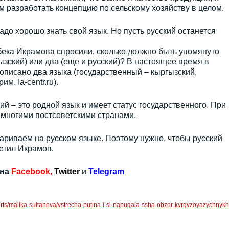
м разработать концепцию по сельскому хозяйству в целом.
Надо хорошо знать свой язык. Но пусть русский останется
бека Икрамова спросили, сколько должно быть упомянуто
ызский) или два (еще и русский)? В настоящее время в
писано два языка (государственный – кыргызский,
м. Ia-centr.ru).
ий – это родной язык и имеет статус государственного. При
 многими постсоветскими странами.
риваем на русском языке. Поэтому нужно, чтобы русский
етил Икрамов.
 на
Facebook
,
Twitter
и
Telegram
xperts/malika-sultanova/vstrecha-putina-i-si-napugala-ssha-obzor-kyrgyzoyazychnykh