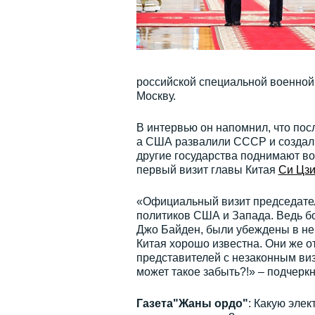
российской специальной военной 
Москву.
В интервью он напомнил, что пос
а США развалили СССР и создали
другие государства поднимают во
первый визит главы Китая
Си Цз
«Официальный визит председат
политиков США и Запада. Ведь б
Джо Байден, были убеждены в не
Китая хорошо известна. Они же о
представителей с незаконным виз
может такое забыть?!» – подчеркн
Газета"Жаны ордо"
: Какую эле