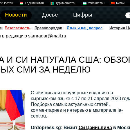
ргызстан
Таджикистан
Туркменистан
Узбекистан
Китай
Новости
Досье
Цифры
я
Безопасность
Правопорядок
Язык и нац.вопрос
История Ц
я в редакцию
stanradar@mail.ru
А И СИ НАПУГАЛА США: ОБЗО
ЫХ СМИ ЗА НЕДЕЛЮ
О чём писали популярные издания на
кыргызском языке с 17 по 21 апреля 2023 год
Подборка самых актуальных статей,
комментариев и интервью в материале Ia-
centr.ru.
Ordopress.kg: Визит
Си Цзиньпина
в Моск