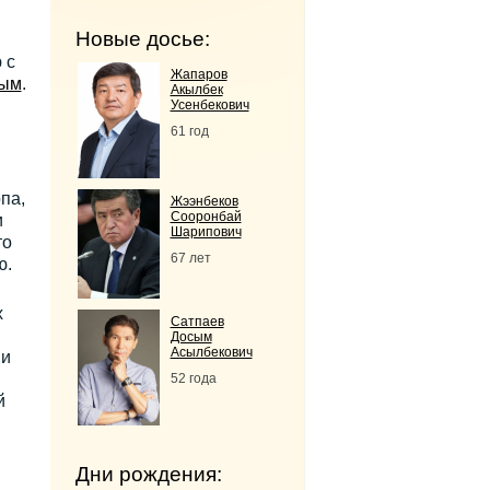
Новые досье:
 с
Жапаров
вым
.
Акылбек
Усенбекович
61 год
па,
Жээнбеков
Сооронбай
и
Шарипович
то
67 лет
ю.
х
Сатпаев
Досым
Асылбекович
ии
52 года
й
Дни рождения: