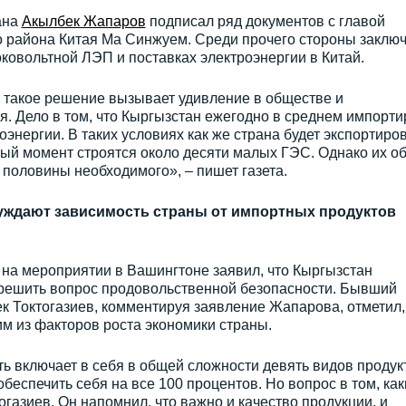
ана
Акылбек Жапаров
подписал ряд документов с главой
о района Китая Ма Синжуем. Среди прочего стороны заклю
ковольтной ЛЭП и поставках электроэнергии в Китай.
с такое решение вызывает удивление в обществе и
. Дело в том, что Кыргызстан ежегодно в среднем импорти
оэнергии. В таких условиях как же страна будет экспортиро
ный момент строятся около десяти малых ГЭС. Однако их о
половины необходимого», – пишет газета.
суждают зависимость страны от импортных продуктов
на мероприятии в Вашингтоне заявил, что Кыргызстан
ю решить вопрос продовольственной безопасности. Бывший
ек Токтогазиев, комментируя заявление Жапарова, отметил,
им из факторов роста экономики страны.
ь включает в себя в общей сложности девять видов продук
обеспечить себя на все 100 процентов. Но вопрос в том, ка
газиев. Он напомнил, что важно и качество продукции, и