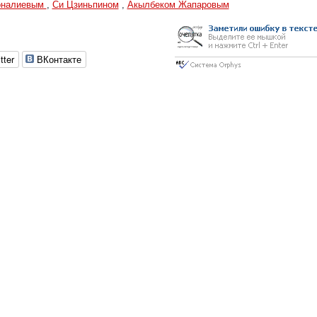
оналиевым
,
Си Цзиньпином
,
Акылбеком Жапаровым
tter
ВКонтакте