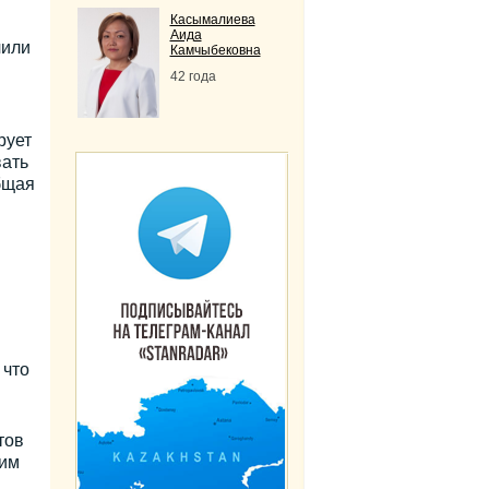
Касымалиева
Аида
чили
Камчыбековна
42 года
рует
вать
бщая
 что
тов
ким