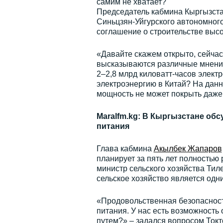
самим не хватает?
Председатель кабмина Кыргызст
Синьцзян-Уйгурского автономног
соглашение о строительстве высо
«Давайте скажем открыто, сейча
высказываются различные мнения
2–2,8 млрд киловатт-часов электр
электроэнергию в Китай? На дан
мощность не может покрыть даже 
Maralfm.kg: В Кыргызстане об
питания
Глава кабмина
Акылбек Жапаров
планирует за пять лет полность
министр сельского хозяйства Тил
сельское хозяйство является одн
«Продовольственная безопасност
питания. У нас есть возможность 
путем?» – задался вопросом Токто