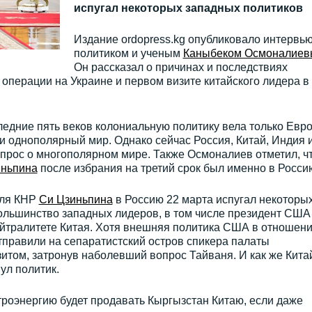
испугал некоторых западных политиков
Издание ordopress.kg опубликовало интервью
политиком и ученым
Каныбеком Осмоналие
Он рассказал о причинах и последствиях
операции на Украине и первом визите китайского лидера в
ледние пять веков колониальную политику вела только Евро
 однополярный мир. Однако сейчас Россия, Китай, Индия 
прос о многополярном мире. Также Осмоналиев отметил, ч
иньпина
после избрания на третий срок был именно в Росси
еля КНР
Си Цзиньпина
в Россию 22 марта испугал некоторы
ольшинство западных лидеров, в том числе президент США
йтралитете Китая. Хотя внешняя политика США в отношен
тправили на сепаратистский остров спикера палаты
итом, затронув наболевший вопрос Тайваня. И как же Кита
ул политик.
ктроэнергию будет продавать Кыргызстан Китаю, если даже