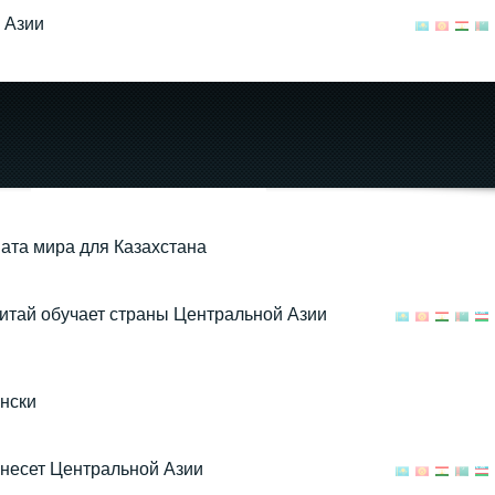
 Азии
Влияние Турции в
Центральной Азии
ата мира для Казахстана
09.02.2023 20:00
Китай обучает страны Центральной Азии
нски
 несет Центральной Азии