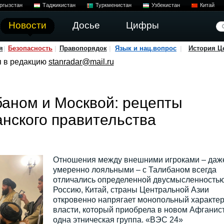
ргызстан
Таджикистан
Туркменистан
Узбекистан
Китай
Новости
Досье
Цифры
я
Безопасность
Правопорядок
Язык и нац.вопрос
История Ц
я в редакцию
stanradar@mail.ru
аном и Москвой: рецепты
нского правительства
Отношения между внешними игроками – даж
умеренно лояльными – с Талибаном всегда
отличались определенной двусмысленностью
Россию, Китай, страны Центральной Азии
откровенно напрягает монопольный характе
власти, который приобрела в новом Афганис
одна этническая группа. «ВЭС 24»