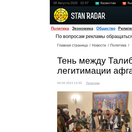
08 Августа 2026
01:57
Казахстан
Кы
Политика
Экономика
Общество
Религи
По вопросам рекламы обращатьс
Главная страница
/
Новости
/
Политика
/
Тень между Талиб
легитимации афга
09.09.2023 13:00
Политика