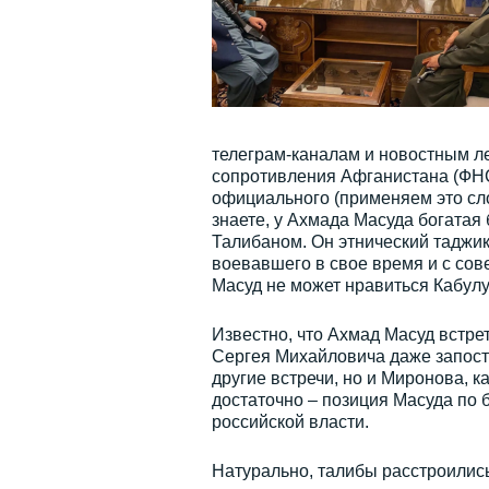
телеграм-каналам и новостным ле
сопротивления Афганистана (ФН
официального (применяем это сло
знаете, у Ахмада Масуда богатая
Талибаном. Он этнический таджик
воевавшего в свое время и с сов
Масуд не может нравиться Кабулу 
Известно, что Ахмад Масуд встр
Сергея Михайловича даже запост
другие встречи, но и Миронова, 
достаточно – позиция Масуда по
российской власти.
Натурально, талибы расстроились