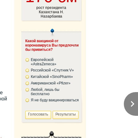
рост президента
Казахстана Н.
Назарбаева
Какой вакциной от
коронавируса Вы предпочли
бы привиться?
Европейской
«AstraZeneca»
Российской «Спутник V»
Китайской «SinoPharm»
Американской «Pfizer»
Любой, лишь бы
ае
бесплатно
ной
Я не буду вакцинироваться