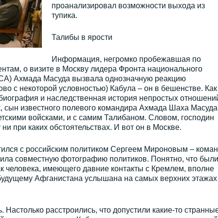
проанализировал возможности выхода из
тупика.
Талибы в ярости
Информация, негромко пробежавшая по
нтам, о визите в Москву лидера Фронта национального
СА) Ахмада Масуда вызвала однозначную реакцию
во с некоторой условностью) Кабула – он в бешенстве. Как
 биография и наследственная история непростых отношени
, сын известного полевого командира Ахмада Шаха Масуда
етскими войсками, и с самим Талибаном. Словом, господин
ни при каких обстоятельствах. И вот он в Москве.
етился с российским политиком Сергеем Мироновым – кома
ила совместную фотографию политиков. Понятно, что были
как человека, имеющего давние контакты с Кремлем, вполне
 будущему Афганистана услышана на самых верхних этажах
. Настолько расстроились, что допустили какие-то странны