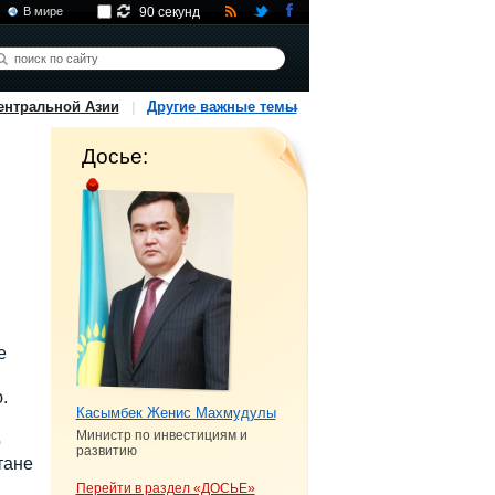
В мире
90 секунд
ентральной Азии
Другие важные темы
Досье:
е
.
Касымбек Женис Махмудулы
Министр по инвестициям и
р
развитию
тане
Перейти в раздел «ДОСЬЕ»