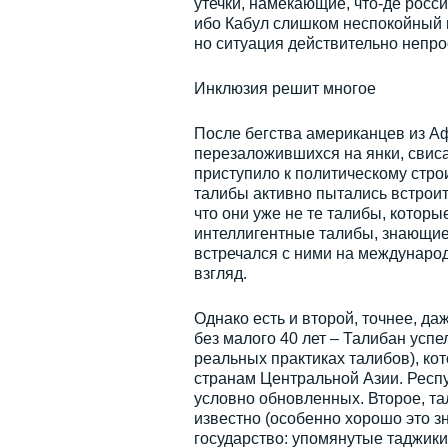
утечки, намекающие, что-де росс
ибо Кабул слишком неспокойный го
но ситуация действительно непрос
Инклюзия решит многое
После бегства американцев из А
перезаложившихся на янки, свис
приступило к политическому строит
талибы активно пытались встрои
что они уже не те талибы, которы
интеллигентные талибы, знающие
встречался с ними на междунаро
взгляд.
Однако есть и второй, точнее, да
без малого 40 лет – Талибан усп
реальных практиках талибов), ко
странам Центральной Азии. Респ
условно обновленных. Второе, та
известно (особенно хорошо это з
государство: упомянутые таджики,