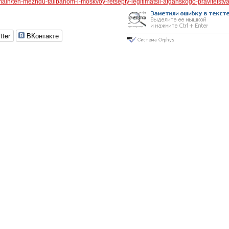
main/ten-mezhdu-talibanom-i-moskvoy-retsepty-legitimatsii-afganskogo-pravitelstva
tter
ВКонтакте