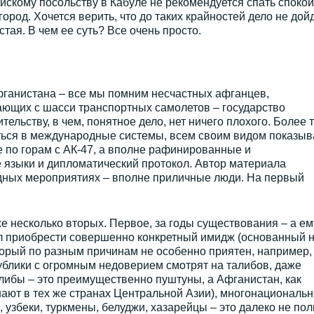
ийскому посольству в Кабуле не рекомендуется спать спокой
род. Хочется верить, что до таких крайностей дело не дойд
тая. В чем ее суть? Все очень просто.
фганистана – все мы помним несчастных афганцев,
ающих с шасси транспортных самолетов – государство
ельству, в чем, понятное дело, нет ничего плохого. Более т
ться в международные системы, всем своим видом показыв
е по горам с АК-47, а вполне рафинированные и
 языки и дипломатический протокол. Автор материала
дных мероприятиях – вполне приличные люди. На первый
же несколько вторых. Первое, за годы существования – а ем
ел приобрести совершенно конкретный имидж (основанный 
торый по разным причинам не особенно приятен, например,
ублики с огромным недоверием смотрят на талибов, даже
либы – это преимущественно пуштуны, а Афганистан, как
нают в тех же странах Центральной Азии), многонациональ
 узбеки, туркмены, белуджи, хазарейцы – это далеко не по