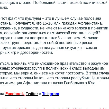
ивающих в стране. По большей части никакой политической
льно.
тот факт, что пуштуны – это в лучшем случае половина
тана. Получается, что 15-16 млн граждан Афганистана,
ждение, в сущности, не имеют никакого голоса в принятии
я, если абстрагироваться от этической составляющей?
торую пытаются построить талибы – вот чем. Наличие
ских групп представляет собой постоянные риски
 руки американцы, для них данная ситуация – самая
рных игр и договоренностей.
ться, а понять, что инклюзивное правительство и разумное
зных этнических групп в политический класс выгодны им
оторую, мы верим, они все же хотят построить. В этом случ
льше и со стороны Китая, и со стороны республик Централь
 легитимация Афганистана в глазах Глобального Юга.
 на
Facebook
,
Twitter
и
Telegram