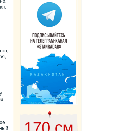
но,
ет,
ого,
ая,
у
на
170 см
ное
лный