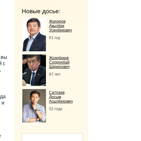
Новые досье:
Жапаров
Акылбек
Усенбекович
61 год
 вы
Жээнбеков
Сооронбай
й с
Шарипович
,
67 лет
Сатпаев
нда
Досым
Асылбекович
 и
52 года
е