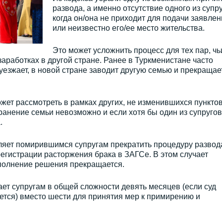
развода, а именно отсутствие одного из супру
когда он/она не приходит для подачи заявлен
или неизвестно его/ее место жительства.
Это может усложнить процесс для тех пар, чь
заработках в другой стране. Ранее в Туркменистане часто
 уезжает, в новой стране заводит другую семью и прекращае
жет рассмотреть в рамках других, не изменившихся пункто
хранение семьи невозможно и если хотя бы один из супругов
.
ляет помирившимся супругам прекратить процедуру развод
регистрации расторжения брака в ЗАГСе. В этом случает
сполнение решения прекращается.
ет супругам в общей сложности девять месяцев (если суд
ается) вместо шести для принятия мер к примирению и