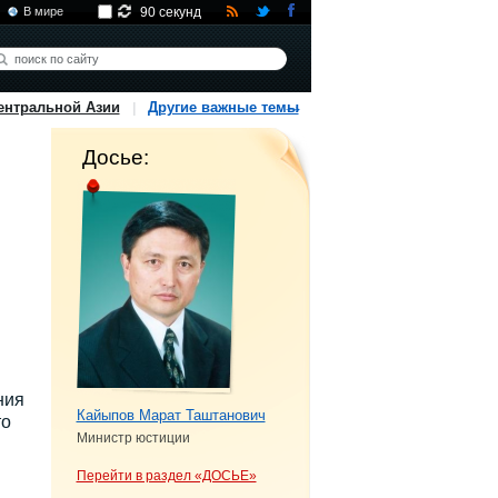
В мире
90 секунд
ентральной Азии
Другие важные темы
Досье:
ния
Кайыпов Марат Таштанович
то
Министр юстиции
Перейти в раздел «ДОСЬЕ»
н