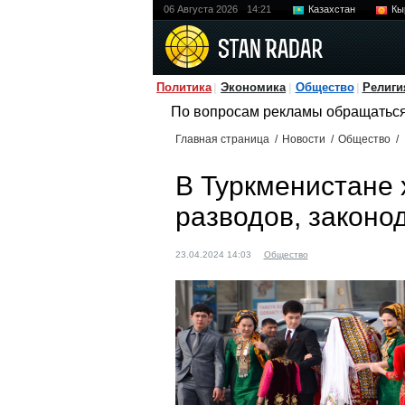
06 Августа 2026
14:21
Казахстан
Кы
Политика
Экономика
Общество
Религи
По вопросам рекламы обращатьс
Главная страница
/
Новости
/
Общество
/
В Туркменистане 
разводов, законо
23.04.2024 14:03
Общество