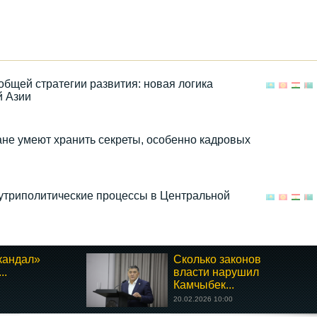
общей стратегии развития: новая логика
й Азии
ане умеют хранить секреты, особенно кадровых
нутриполитические процессы в Центральной
кандал»
Сколько законов
..
власти нарушил
Камчыбек...
20.02.2026 10:00