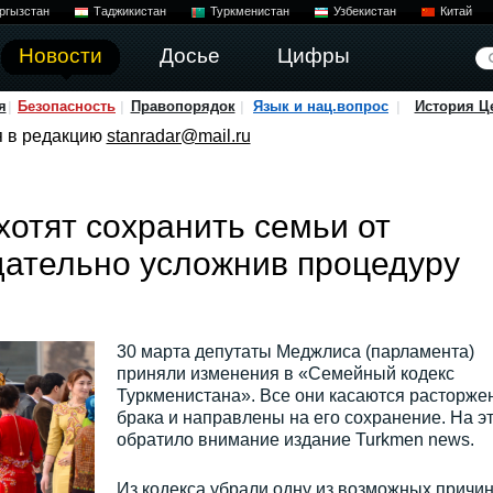
ргызстан
Таджикистан
Туркменистан
Узбекистан
Китай
Новости
Досье
Цифры
я
Безопасность
Правопорядок
Язык и нац.вопрос
История Ц
я в редакцию
stanradar@mail.ru
хотят сохранить семьи от
дательно усложнив процедуру
30 марта депутаты Меджлиса (парламента)
приняли изменения в «Семейный кодекс
Туркменистана». Все они касаются расторже
брака и направлены на его сохранение. На э
обратило внимание издание Turkmen news.
Из кодекса убрали одну из возможных причи