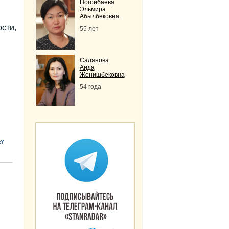
Ногойбаева
Эльмира
Абылбековна
сти,
55 лет
Салянова
Аида
Женишбековна
54 года