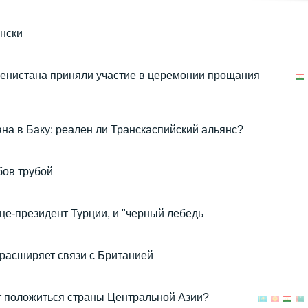
нски
енистана приняли участие в церемонии прощания
на в Баку: реален ли Транскаспийский альянс?
бов трубой
це-президент Турции, и "черный лебедь
расширяет связи с Британией
ут положиться страны Центральной Азии?