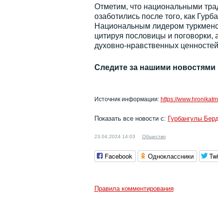
Отметим, что национальными тра
озаботились после того, как Гурб
Национальным лидером туркменск
цитируя пословицы и поговорки, 
духовно-нравственных ценностей
Следите за нашими новостями
Источник информации:
https://www.hronikat
Показать все новости с:
Гурбангулы Бе
23.04.2024 14:03
Общество
Facebook
Одноклассники
Twi
Правила комментирования