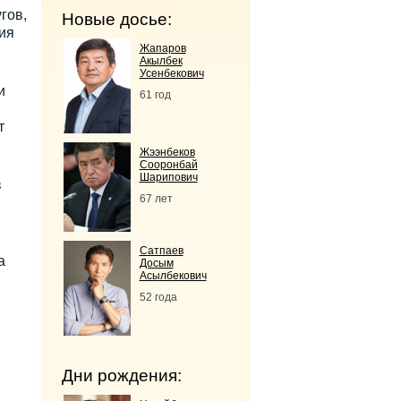
гов,
Новые досье:
ия
Жапаров
Акылбек
Усенбекович
и
61 год
т
Жээнбеков
Сооронбай
Шарипович
в
67 лет
Сатпаев
а
Досым
Асылбекович
52 года
Дни рождения: