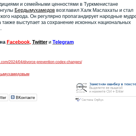
дициями и семейными ценностями в Туркменистане
ангулы
Бердымухамедов
возглавил Халк Маслахаты и стал
ого народа. Он регулярно пропагандирует народные мудро
а также выступает за сохранение исконных национальных
.
 на
Facebook
,
Twitter
и
Telegram
m.com/2024/04/divorce-prevention-codex-changes/
рдымухамедовым
tter
ВКонтакте