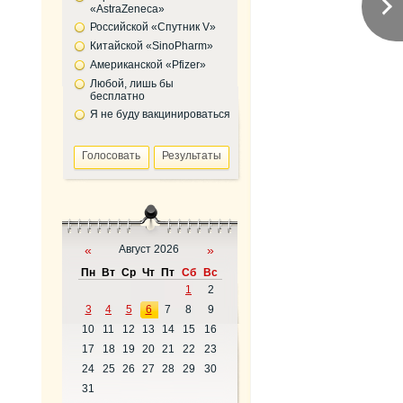
«AstraZeneca»
Российской «Спутник V»
Китайской «SinoPharm»
Американской «Pfizer»
Любой, лишь бы
бесплатно
Я не буду вакцинироваться
«
Август 2026
»
Пн
Вт
Ср
Чт
Пт
Сб
Вс
1
2
3
4
5
6
7
8
9
10
11
12
13
14
15
16
17
18
19
20
21
22
23
24
25
26
27
28
29
30
31