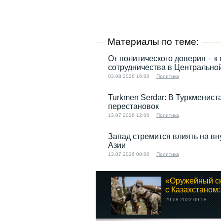
Материалы по теме:
От политического доверия – к 
сотрудничества в Центрально
03.08.2026 16:00
Политика
Turkmen Serdar: В Туркменист
перестановок
13.07.2026 12:00
Политика
Запад стремится влиять на в
Азии
13.07.2026 08:00
Политика
«Оружейный с
с Казахстаном:.
29.08.2022 09:58