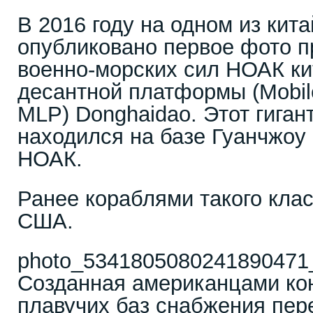
В 2016 году на одном из кит
опубликовано первое фото п
военно-морских сил НОАК к
десантной платформы (Мobile 
MLP) Donghaidao. Этот гиган
находился на базе Гуанчжо
НОАК.
Ранее кораблями такого кла
США.
photo_5341805080241890471_
Созданная американцами ко
плавучих баз снабжения пер