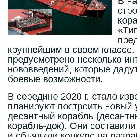
В н
стро
кора
«Тип
пред
крупнейшим в своем классе.
предусмотрено несколько ин
нововведений, которые даду
боевые возможности.
В середине 2020 г. стало из
планируют построить новый
десантный корабль (десантн
корабль-док). Они составили
и объявили конкурс на разра