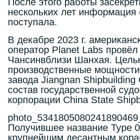
После этого работы засекрет
нескольких лет информация 
поступала.
В декабре 2023 г. американс
оператор Planet Labs провёл
Чансинвблизи Шанхая. Цель
производственные мощности
завода Jiangnan Shipbuilding
состав государственной суд
корпорации China State Shipbu
photo_5341805080241890469_
Получившее название Type 0
крупнейшим десантным кора