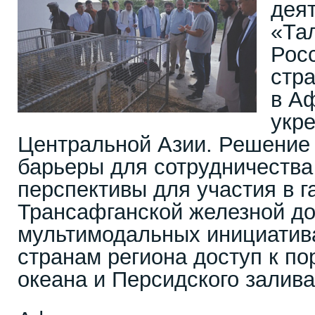
дея
«Та
Росс
стр
в А
укр
Центральной Азии. Решение
барьеры для сотрудничества
перспективы для участия в г
Трансафганской железной до
мультимодальных инициатива
странам региона доступ к по
океана и Персидского залива